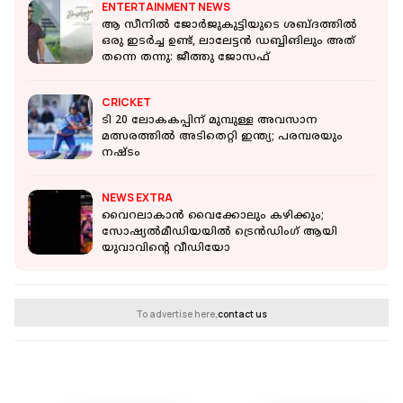
ENTERTAINMENT NEWS
ആ സീനിൽ ജോർജുകുട്ടിയുടെ ശബ്ദത്തിൽ
ഒരു ഇടർച്ച ഉണ്ട്, ലാലേട്ടൻ ഡബ്ബിങിലും അത്
തന്നെ തന്നു: ജീത്തു ജോസഫ്
CRICKET
ടി 20 ലോകകപ്പിന് മുമ്പുള്ള അവസാന
മത്സരത്തിൽ അടിതെറ്റി ഇന്ത്യ; പരമ്പരയും
നഷ്ടം
NEWS EXTRA
വൈറലാകാന്‍ വൈക്കോലും കഴിക്കും;
സോഷ്യല്‍മീഡിയയില്‍ ട്രെന്‍ഡിംഗ് ആയി
യുവാവിന്റെ വീഡിയോ
To advertise here,
contact us