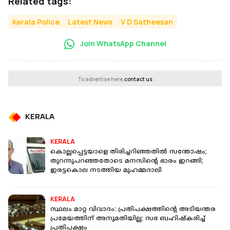
Related tags:
Kerala Police
Latest News
V D Satheesan
Join WhatsApp Channel
To advertise here,
contact us
KERALA
KERALA
കൊല്ലപ്പെട്ടയാളെ തിരിച്ചറിഞ്ഞതിൽ സന്തോഷം;
തുറന്നുപറഞ്ഞതോടെ മനസിന്റെ ഭാരം ഇറങ്ങി;
ഇരട്ടകൊല നടത്തിയ മുഹമ്മദാലി
KERALA
സ്ഥലം മാറ്റ വിവാദം: പ്രതിപക്ഷത്തിന്റെ അടിയന്തര
പ്രമേയത്തിന് അനുമതിയില്ല; സഭ ബഹിഷ്‌കരിച്ച്
പ്രതിപക്ഷം