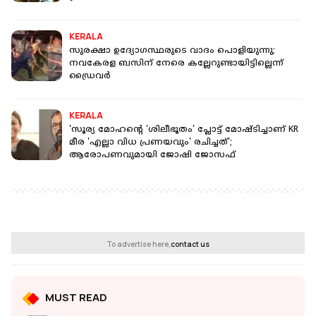
KERALA
സുരക്ഷാ ഉദ്യോഗസ്ഥരുടെ വാദം പൊളിയുന്നു;
നവകേരള ബസിന് നേരെ കല്ലേറുണ്ടായിട്ടില്ലെന്ന്
ഡ്രൈവര്‍
KERALA
'സൂര്യ മോഹന്റെ 'ശിലീഭൂതം' പ്ലോട്ട് മോഷ്ടിച്ചാണ് KR
മീര 'എല്ലാ വിധ പ്രണയവും' രചിച്ചത്';
ആരോപണവുമായി ജോഷി ജോസഫ്
To advertise here,
contact us
MUST READ