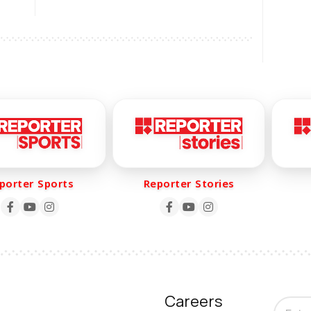
ായി
പ്രോസിക്യൂഷനെതിരെ രൂക്ഷ
വിമർശനവുമായി കോടതി
rter Sports
Reporter Stories
R
Careers