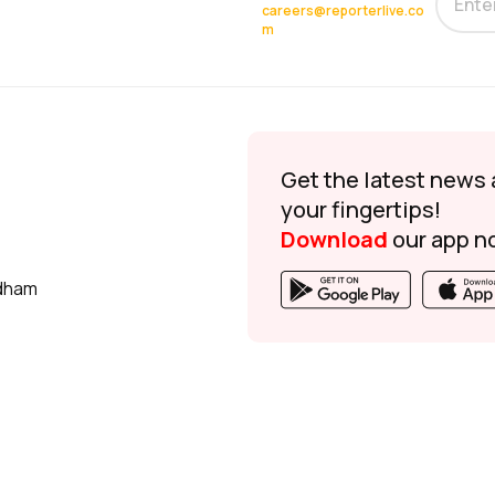
careers@reporterlive.co
m
Get the latest news 
your fingertips!
Download
our app n
udham