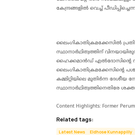
കേന്ദ്രങ്ങളില്‍ വെച്ച് പീഡിപ്പ
ലൈംഗികാതിക്രമക്കേസിൽ പ്രതിയാ
സ്ഥാനാർഥിത്വത്തിന് വിനയായിരുന
ഹൈക്കമാൻഡ് എൽദോസിന്റെ സ്ഥാ
ലൈംഗികാതിക്രമക്കേസിന്റെ പശ്
കമ്മിറ്റിയിലെ മുതിർന്ന ദേശീയ 
സ്ഥാനാർഥിത്വത്തിനെതിരേ ശക്തമ
Content Highlights: Former Peru
Related tags:
Latest News
Eldhose Kunnappilly