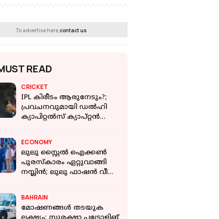
To advertise here,
contact us
MUST READ
CRICKET
IPL കിരീടം ആരുനേടും?;
പ്രവചനവുമായി ഡല്‍ഹി
ക്യാപിറ്റല്‍സ് ക്യാപ്റ്റന്‍
അക്‌സര്‍ പട്ടേല്‍
ECONOMY
ലുലു സ്റ്റൈൽ ഐക്കൺ
പുരസ്കാരം ഏറ്റുവാങ്ങി
നസ്ലിൻ; ലുലു ഫാഷൻ വീക്ക്
പത്താം എഡിഷന് സമാപനം
BAHRAIN
മോഷണങ്ങൾ തടയുക
ലക്ഷ്യം; സുരക്ഷാ പട്രോളിങ്