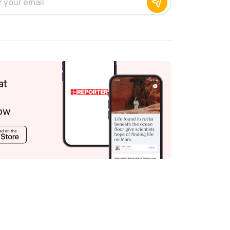
at
ow