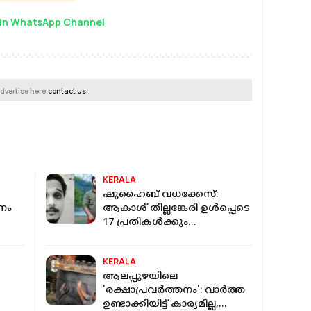
in WhatsApp Channel
dvertise here,
contact us
KERALA
ഷുഹൈബ് വധക്കേസ്:
ാനം
ആകാശ് തില്ലങ്കേരി ഉൾപ്പെടെ
17 പ്രതികൾക്കും
ഹൈക്കോടതി ജാമ്യം
അനുവദിച്ചു
KERALA
ആലപ്പുഴയിലെ
'രക്ഷാപ്രവർത്തനം': വാർത്ത
ഉണ്ടാക്കിയിട്ട് കാര്യമില്ല,