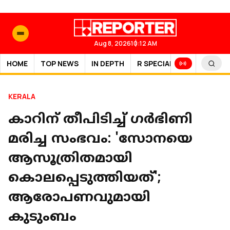
Aug 8, 2026
10:12 AM
HOME
TOP NEWS
IN DEPTH
R SPECIAL
SPORTS
KERALA
കാറിന് തീപിടിച്ച് ഗര്‍ഭിണി
മരിച്ച സംഭവം: 'സോനയെ
ആസൂത്രിതമായി
കൊലപ്പെടുത്തിയത്';
ആരോപണവുമായി
കുടുംബം