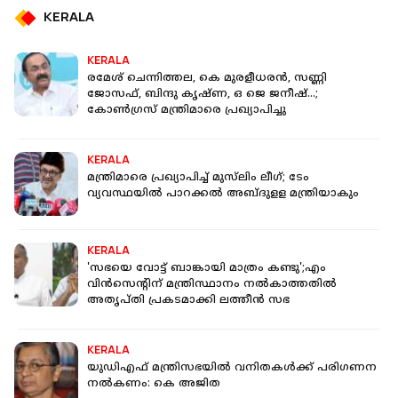
KERALA
KERALA
രമേശ് ചെന്നിത്തല, കെ മുരളീധരന്‍, സണ്ണി
ജോസഫ്, ബിന്ദു കൃഷ്ണ, ഒ ജെ ജനീഷ്…;
കോണ്‍ഗ്രസ് മന്ത്രിമാരെ പ്രഖ്യാപിച്ചു
KERALA
മന്ത്രിമാരെ പ്രഖ്യാപിച്ച് മുസ്‌ലിം ലീഗ്; ടേം
വ്യവസ്ഥയില്‍ പാറക്കല്‍ അബ്ദുളള മന്ത്രിയാകും
KERALA
'സഭയെ വോട്ട് ബാങ്കായി മാത്രം കണ്ടു';എം
വിൻസെന്റിന് മന്ത്രിസ്ഥാനം നൽകാത്തതിൽ
അതൃപ്തി പ്രകടമാക്കി ലത്തീൻ സഭ
KERALA
യുഡിഎഫ് മന്ത്രിസഭയിൽ വനിതകൾക്ക് പരിഗണന
നൽകണം: കെ അജിത