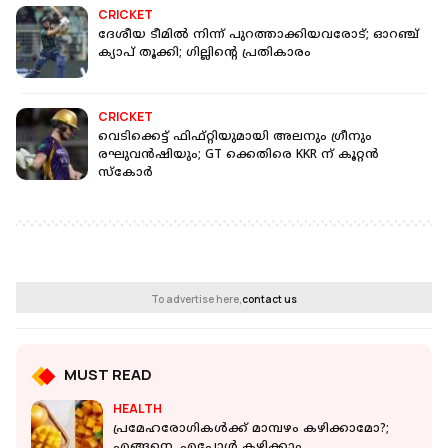
CRICKET
ദേശീയ ടീമിൽ നിന്ന് പുറത്താക്കിയവരോട്; ഓറഞ്ച്
ക്യാപ് തൂക്കി; ഗില്ലിന്റെ പ്രതികാരം
CRICKET
വെടിക്കെട്ട് ഫിഫ്റ്റിയുമായി അലനും ഗ്രീനും
രഘുവൻഷിയും; GT ക്കെതിരെ KKR ന് കൂറ്റൻ
സ്കോർ
To advertise here,
contact us
MUST READ
HEALTH
പ്രമേഹരോഗികള്‍ക്ക് മാമ്പഴം കഴിക്കാമോ?;
എങ്ങനെ, എപ്പോള്‍ കഴിക്കാം