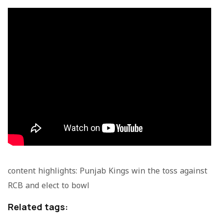
content highlights: Punjab Kings win the toss against
RCB and elect to bowl
Related tags: