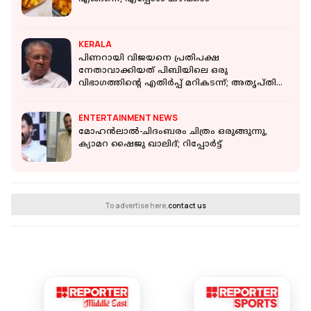
KERALA
പിണറായി വിജയനെ പ്രതിപക്ഷ
നേതാവാക്കിയത് പിബിയിലെ ഒരു
വിഭാഗത്തിന്റെ എതിർപ്പ് മറികടന്ന്; അതൃപ്തി
പുകയുന്നു
ENTERTAINMENT NEWS
മോഹൻലാൽ-ചിദംബരം ചിത്രം ഒരുങ്ങുന്നു,
ക്യാമറ ഷൈജു ഖാലിദ്; റിപ്പോർട്ട്
To advertise here,
contact us