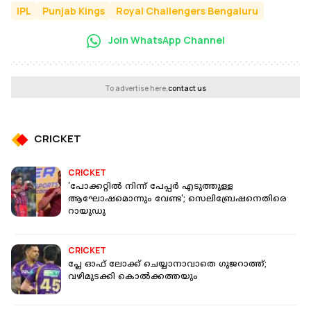
IPL
Punjab Kings
Royal Challengers Bengaluru
Join WhatsApp Channel
To advertise here,
contact us
CRICKET
CRICKET
'പോക്കറ്റിൽ നിന്ന് പേപ്പർ എടുത്തുള്ള
ആഘോഷമൊന്നും വേണ്ട'; സെലിബ്രേഷനെതിരെ
റായുഡു
CRICKET
പ്ലേ ഓഫ് ലോക്ക് ചെയ്യാനാവാതെ ഗുജറാത്ത്;
വഴിമുടക്കി കൊൽക്കത്തയും