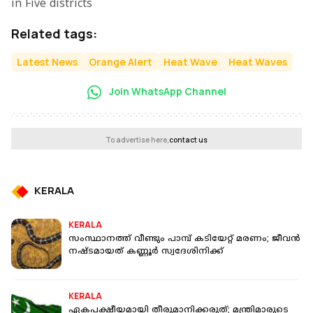
in Five districts
Related tags:
Latest News
Orange Alert
Heat Wave
Heat Waves
Join WhatsApp Channel
To advertise here,
contact us
KERALA
KERALA
സംസ്ഥാനത്ത് വീണ്ടും പാമ്പ് കടിയേറ്റ് മരണം; ജീവൻ
നഷ്ടമായത് കണ്ണൂർ സ്വദേശിനിക്ക്
KERALA
ഏകപക്ഷീയമായി തീരുമാനിക്കരുത്; മന്ത്രിമാരുടെ