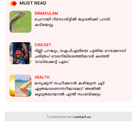
MUST READ
ERNAKULAM
ചെറായി റിസോര്‍ട്ടില്‍ യുവതിക്ക് പാമ്പ്
കടിയേറ്റു
CRICKET
ദില്ലി പറയും, ഐപിഎലിലെ പുതിയ റെക്കോഡ്
ചരിത്രം! ഗാലറിയിലെത്തിയവര്‍ കണ്ടത്
'വെടിക്കെട്ട് പൂരം'
HEALTH
മനുഷ്യന് സഹിക്കാന്‍ കഴിയുന്ന ചൂട്
എത്രയാണെന്നറിയാമോ? അതില്‍
കൂടുതലായാല്‍ എന്ത് സംഭവിക്കും
To advertise here,
contact us