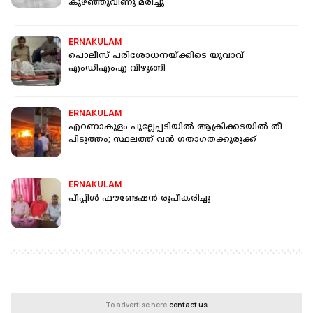
കുഴഞ്ഞുവീണു മരിച്ചു
ERNAKULAM
പൊലീസ് പരിശോധനയ്ക്കിടെ യുവാവ്
എംഡിഎംഎ വിഴുങ്ങി
ERNAKULAM
എറണാകുളം പുല്ലേപ്പടിയില്‍ ആക്രിക്കടയില്‍ തീ
പിടുത്തം; സ്ഥലത്ത് വന്‍ ഗതാഗതക്കുരുക്ക്
ERNAKULAM
പീപ്പിൾ ഫൗണ്ടേഷൻ രൂപീകരിച്ചു
To advertise here,
contact us