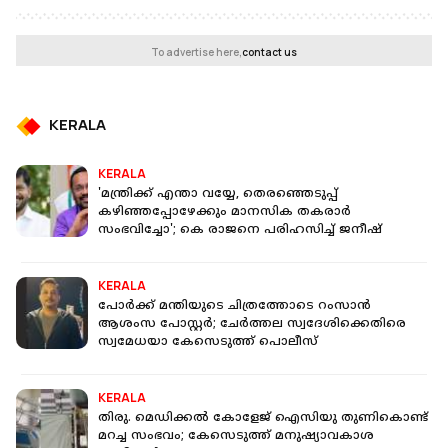
To advertise here,
contact us
KERALA
KERALA
'മന്ത്രിക്ക് എന്താ വയ്യേ, തെരഞ്ഞെടുപ്പ്
കഴിഞ്ഞപ്പോഴേക്കും മാനസിക തകരാർ
സംഭവിച്ചോ'; കെ രാജനെ പരിഹസിച്ച് ജനീഷ്
KERALA
പോർക്ക് മന്തിയുടെ ചിത്രത്തോടെ റംസാൻ
ആശംസ പോസ്റ്റർ; ചേർത്തല സ്വദേശിക്കെതിരെ
സ്വമേധയാ കേസെടുത്ത് പൊലീസ്
KERALA
തിരു. മെഡിക്കല്‍ കോളേജ് ഐസിയു തുണികൊണ്ട്
മറച്ച സംഭവം; കേസെടുത്ത് മനുഷ്യാവകാശ