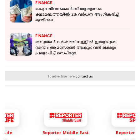
FINANCE
കേന്ദ്ര ജീവനക്കാര്‍ക്ക് ആശ്വാസം:
ക്ഷാമബത്തയില്‍ 2% വര്‍ധന അംഗീകരിച്ച്
മന്ത്രിസഭ
FINANCE
അടുത്ത 5 വർഷത്തിനുള്ളിൽ ഇന്ത്യയുടെ
സ്വന്തം ആമസോൺ ആകും: വന്‍ ലക്ഷ്യം
പ്രഖ്യാപിച്ച് സെപ്റ്റോ
To advertise here,
contact us
Life
Reporter Middle East
Reporter Sp