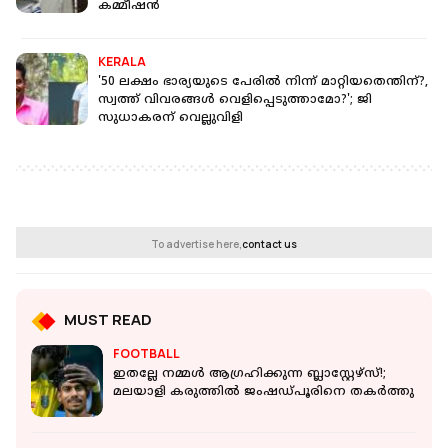
കമ്മീഷന്‍
KERALA
'50 ലക്ഷം ഭാര്യയുടെ പേരിൽ നിന്ന് മാറ്റിയതെന്തിന്?,
സ്വത്ത് വിവരങ്ങൾ വെളിപ്പെടുത്താമോ?'; ജി
സുധാകരന് വെല്ലുവിളി
To advertise here,
contact us
MUST READ
FOOTBALL
ഇതല്ലേ നമ്മൾ ആഗ്രഹിക്കുന്ന ബ്ലാസ്റ്റേഴ്‌സ്!;
മലയാളി കരുത്തിൽ ജംഷഡ്‌പൂരിനെ തകർത്തു