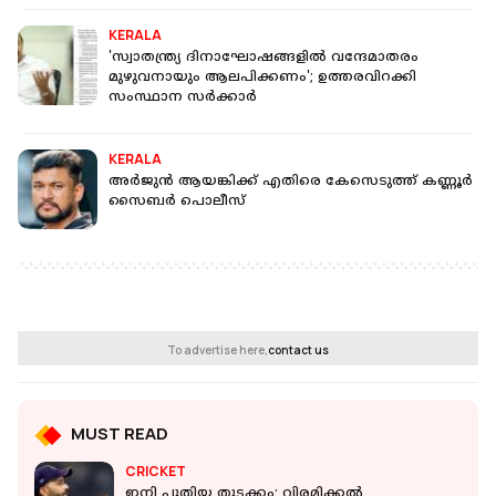
KERALA
'സ്വാതന്ത്ര്യ ദിനാഘോഷങ്ങളിൽ വന്ദേമാതരം
മുഴുവനായും ആലപിക്കണം'; ഉത്തരവിറക്കി
സംസ്ഥാന സർക്കാർ
KERALA
അര്‍ജുന്‍ ആയങ്കിക്ക് എതിരെ കേസെടുത്ത് കണ്ണൂര്‍
സൈബര്‍ പൊലീസ്
To advertise here,
contact us
MUST READ
CRICKET
ഇനി പുതിയ തുടക്കം; വിരമിക്കൽ