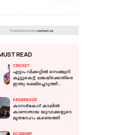
To advertise here,
contact us
MUST READ
CRICKET
എട്ടാം വിക്കറ്റിൽ സെഞ്ച്വറി
കൂട്ടുകെട്ട്; ലങ്കയ്‌ക്കെതിരെ
ഇന്ത്യ രക്ഷിച്ചെടുത്ത്
വിപ്രജ്-ഷെഡ്‌ജെ സഖ്യം
KASARAGOD
കാസര്‍കോട് കടലില്‍
കാണാതായ യുവാക്കളുടെ
മൃതദേഹം കണ്ടെത്തി
ECONOMY