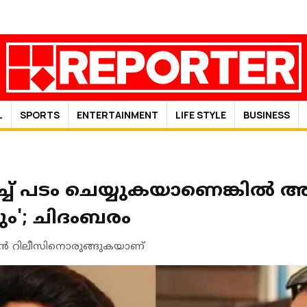
L
SPORTS
ENTERTAINMENT
LIFE STYLE
BUSINESS
ച്ച് പടം ചെയ്യുകയാണെങ്കില
ം'; ചിദംബരം
ന്‍ റിലീസിനൊരുങ്ങുകയാണ്