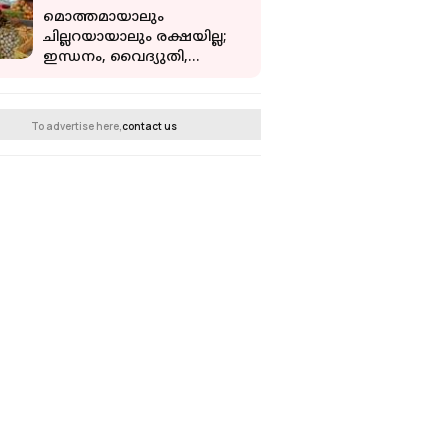
മൊത്തമായാലും
ചില്ലറയായാലും രക്ഷയില്ല;
ഇന്ധനം, വൈദ്യുതി,
ഭക്ഷണം എല്ലാറ്റിനും
വിലക്കയറ്റം; കണക്ക്
പുറത്ത്
To advertise here,
contact us