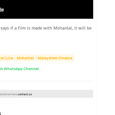
ays if a film is made with Mohanlal, it will be
er Live
Mohanlal
Malayalam Cinema
in WhatsApp Channel
dvertise here,
contact us
S