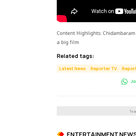
Content Highlights: Chidambaram s
a big film
Related tags:
Latest News
Reporter TV
Report
Jo
To a
ENTERTAINMENT NEW