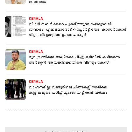
സന്ദേശം
KERALA
വി ഡി സവർക്കറെ പുകഴ്ത്തുന്ന ചോദ്യാവലി
വിവാദം: എഇഒമാരോട് റിപ്പോർട്ട് തേടി കാസർകോട്
ജില്ലാ വിദ്യാഭ്യാസ ഉപഡയറക്ടർ
KERALA
മുഖ്യമന്ത്രിയെ അധിക്ഷേപിച്ചു; ഒളിവില്‍ കഴിയുന്ന
അർജുൻ ആയങ്കിക്കെതിരെ വീണ്ടും കേസ്
KERALA
വാഹനമില്ല; വണ്ടൂരിലെ ചിങ്ങകല്ല് ഊരിലെ
കുട്ടികളുടെ പഠിപ്പ് മുടങ്ങിയിട്ട് രണ്ട് വ‍ർഷം