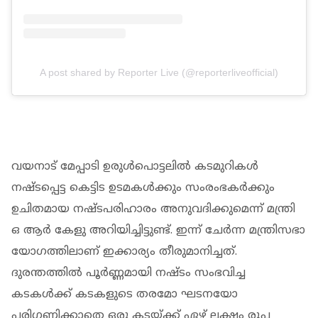
A post shared by Reporter Live (@reporterliveofficial)
വയനാട് മേപ്പാടി ഉരുൾപൊട്ടലിൽ കടമുറികൾ
നഷ്ടപ്പെട്ട കെട്ടിട ഉടമകൾക്കും സംരംഭകർക്കും
ഉചിതമായ നഷ്ടപരിഹാരം അനുവദിക്കുമെന്ന് മന്ത്രി
ഒ ആർ കേളു അറിയിച്ചിട്ടുണ്ട്. ഇന്ന് ചേർന്ന മന്ത്രിസഭാ
യോഗത്തിലാണ് ഇക്കാര്യം തീരുമാനിച്ചത്.
ദുരന്തത്തിൽ പൂർണ്ണമായി നഷ്ടം സംഭവിച്ച
കടകൾക്ക് കടകളുടെ തരമോ ഘടനയോ
പരിഗണിക്കാതെ ഒരു കടയ്ക്ക് ഏഴ് ലക്ഷം രൂപ