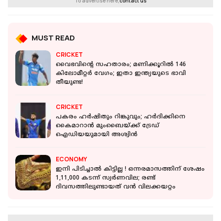
To advertise here,
contact us
MUST READ
CRICKET
വൈഭവിന്റെ സഹതാരം; മണിക്കൂറിൽ 146
കിലോമീറ്റർ വേഗം; ഇതാ ഇന്ത്യയുടെ ഭാവി
തീയുണ്ട!
CRICKET
പകരം ഹർഷിതും റിങ്കുവും; ഹർദിക്കിനെ
കൈമാറാൻ മുംബൈയ്ക്ക് ട്രേഡ്
ഐഡിയയുമായി അശ്വിൻ
ECONOMY
ഇനി പിടിച്ചാൽ കിട്ടില്ല ! ഒന്നരമാസത്തിന് ശേഷം
1,11,000 കടന്ന് സ്വർണവില; രണ്ട്
ദിവസത്തിലുണ്ടായത് വൻ വിലക്കയറ്റം