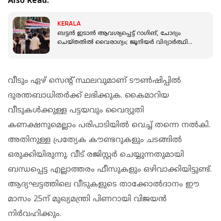
Also Read:
KERALA
ബട്ടൻ ഇടാൻ ആവശ്യപ്പെട്ട് റാഗിങ്, ചോദ്യം
ചെയ്തതിൽ വൈരാഗ്യം; ജൂനിയർ വിദ്യാർത്ഥിക്ക്
സിനീയേഴ്‌സിന്റെ മർദനം
വീടും ഏഴ് സെന്റ് സ്ഥലവുമാണ് ടൗൺഷിപ്പിൽ
ദുരന്തബാധിതർക്ക് ലഭിക്കുക. കൈമാറിയ
വീടുകൾക്കുള്ള പട്ടയവും വൈദ്യുതി
കണക്ഷനുമെല്ലാം പരിപാടിയിൽ വെച്ച് തന്നെ നൽകി.
അതിനുള്ള പ്രത്യേക കൗണ്ടറുകളും ചടങ്ങിൽ
ഒരുക്കിയിരുന്നു. വീട് രജിസ്റ്റർ ചെയ്യുന്നതുമായി
ബന്ധപ്പെട്ട എല്ലാത്തരം ഫീസുകളും ഒഴിവാക്കിയിട്ടുണ്ട്.
ആദ്യഘട്ടത്തിലെ വീടുകളുടെ താക്കോൽദാനം ഈ
മാസം 25ന് മുഖ്യമന്ത്രി പിണറായി വിജയൻ
നിർവഹിക്കും.