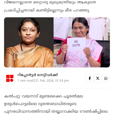
വിജയനല്ലാതെ മറ്റൊരു മുഖ്യമന്ത്രിയും ആകുലത
പ്രകടിപ്പിച്ചതായി കണ്ടിട്ടില്ലെന്നും മീര പറഞ്ഞു
റിപ്പോർട്ടർ നെറ്റ്‌വര്‍ക്ക്‌
1 min read|21 Feb 2026, 01:34 pm
കൽപറ്റ: വയനാട് മുണ്ടക്കൈ-ചൂരൽമല
ഉരുൾപൊട്ടലിലെ ദുരന്തബാധിതരുടെ
പുനരധിവാസത്തിനായി തയ്യാറാക്കിയ ടൗൺഷിപ്പിലെ