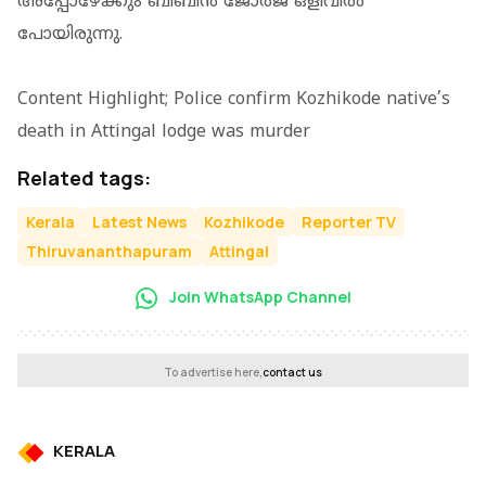
അപ്പോഴേക്കും ബിബിന്‍ ജോര്‍ജ് ഒളിവില്‍
പോയിരുന്നു.
Content Highlight; Police confirm Kozhikode native’s
death in Attingal lodge was murder
Related tags:
Kerala
Latest News
Kozhikode
Reporter TV
Thiruvananthapuram
Attingal
Join WhatsApp Channel
To advertise here,
contact us
KERALA