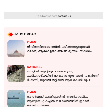
To advertise here,
contact us
MUST READ
OMAN
ജീവിതനിലവാരത്തിൽ ചരിത്രനേട്ടവുമായി
ഒമാൻ; ആഗോളതലത്തിൽ മൂന്നാം സ്ഥാനം
NATIONAL
ഡേറ്റിങ് ആപ്പിലൂടെ സൗഹൃദം,
കൂടിക്കാഴ്ചയില്‍ സ്വകാര്യ ദൃശ്യങ്ങള്‍ പകര്‍ത്തി
ഭീഷണി, യുവതി തട്ടിയത് ആറ് കോടി രൂപ
OMAN
ഹോർമുസ് കടലിടുക്കിൽ താൽക്കാലിക
ആശ്വാസം; കപ്പൽ ഗതാഗതത്തിന് ഇറാൻ-
ഒമാൻ ധാരണ