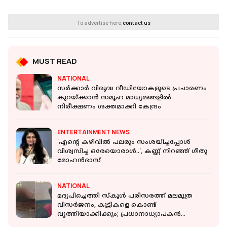
To advertise here,
contact us
MUST READ
NATIONAL
സർക്കാർ വിരുദ്ധ വീഡിയോകളുടെ പ്രചാരണം
കുറയ്ക്കാൻ സമൂഹ മാധ്യമങ്ങളിൽ
നിരീക്ഷണം ശക്തമാക്കി കേന്ദ്രം
ENTERTAINMENT NEWS
'എന്റെ കഴിവിൽ പലരും സംശയിച്ചപ്പോൾ
വിശ്വസിച്ച ഒരേയൊരാൾ..', കണ്ണ് നിറഞ്ഞ് ഗീതു
മോഹന്‍ദാസ്
NATIONAL
മദ്യപിച്ചെത്തി സ്കൂൾ പരിസരത്ത് മലമൂത്ര
വിസർജനം, കുട്ടികളെ കൊണ്ട്
വൃത്തിയാക്കിക്കും; പ്രധാനാധ്യാപകൻ
പിടിയിൽ