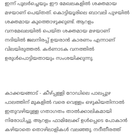
ഇന്ന് പുലർച്ചെയും ഈ മേഖലകളിൽ ശക്തമായ
മഴയാണ് പെയ്തത്. കൊട്ടിയൂരിലെ ബാവലി പുഴയിൽ
ശക്തമായ കുത്തൊഴുക്കുണ്ട്. ആറളം
വനമേഖലയിൽ പെയ്ത ശക്തമായ മഴയാണ്
നദിയിൽ ജലനിരപ്പ് ഉയരാൻ കാരണം എന്നാണ്
വിലയിരുത്തൽ. കർണാടക വനത്തിൽ
ഉരുൾപൊട്ടിയതായും സംശയിക്കുന്നു.
കാക്കയങ്ങാട് - കീഴ്പ്പള്ളി റോഡിലെ പാലപ്പുഴ
പാലത്തിന് മുകളിൽ വരെ വെള്ളം ഒഴുകിയതിനാൽ
ഇതുവഴിയുള്ള ഗതാഗതം താൽക്കാലികമായി
നിരോധിച്ചു. ആറളം ഫാമിലേക്ക് ഉൾപ്പെടെ പോകാൻ
കഴിയാതെ തൊഴിലാളികൾ വലഞ്ഞു. നദീതീരത്ത്