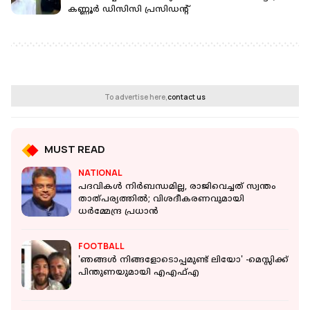
കണ്ണൂർ ഡിസിസി പ്രസിഡൻ്റ്
To advertise here,
contact us
MUST READ
NATIONAL
പദവികൾ നിർബന്ധമില്ല, രാജിവെച്ചത് സ്വന്തം
താത്പര്യത്തിൽ; വിശദീകരണവുമായി
ധര്‍മ്മേന്ദ്ര പ്രധാൻ
FOOTBALL
'ഞങ്ങള്‍ നിങ്ങളോടൊപ്പമുണ്ട് ലിയോ' -മെസ്സിക്ക്
പിന്തുണയുമായി എഎഫ്എ