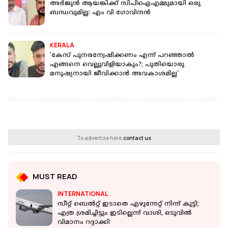
അര്‍ജുന്‍ ആയങ്കിക്ക് സിപിഐഎമ്മുമായി ഒരു
ബന്ധവുമില്ല: എം വി ഗോവിന്ദന്‍
KERALA
'കേസ് പുനരന്വേഷിക്കണം എന്ന് പറഞ്ഞാൽ
എങ്ങനെ വെല്ലുവിളിയാകും?; പുതിയൊരു
മനുഷ്യനായി ജീവിക്കാൻ അവകാശമില്ല'
To advertise here,
contact us
MUST READ
INTERNATIONAL
സീറ്റ് ബെൽറ്റ് ഇടാതെ എഴുന്നേറ്റ് നിന്ന് കുട്ടി;
എത്ര ശ്രമിച്ചിട്ടും ഇടില്ലെന്ന് വാശി, ഒടുവിൽ
വിമാനം റദ്ദാക്കി