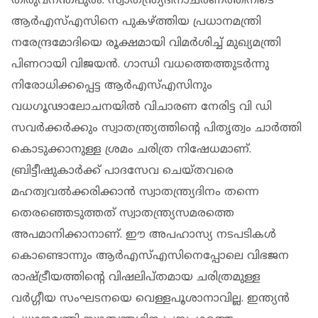
തിരുവനന്തപുരം: സ്വാതന്ത്ര്യദിനാചരണത്തിനിടെ
ആർഎസ്എസിനെ പുകഴ്ത്തിയ പ്രധാനമന്ത്രി
നരേന്ദ്രമോദിയെ രൂക്ഷമായി വിമർശിച്ച് മുഖ്യമന്ത്രി
പിണറായി വിജയൻ. ഗാന്ധി വധത്തെത്തുടർന്നു
നിരോധിക്കപ്പെട്ട ആർഎസ്എസിനും
വധഗൂഢാലോചനയിൽ വിചാരണ നേരിട്ട വി ഡി
സവർക്കർക്കും സ്വാതന്ത്ര്യത്തിന്റെ പിതൃത്വം ചാർത്തി
കൊടുക്കാനുള്ള ശ്രമം ചരിത്ര നിഷേധമാണ്.
ബ്രിട്ടീഷുകാർക്ക് പാദസേവ ചെയ്തവരെ
മഹത്വവൽക്കരിക്കാൻ സ്വാതന്ത്ര്യദിനം തന്നെ
തെരഞ്ഞെടുത്തത് സ്വാതന്ത്ര്യസമരത്തെ
അപമാനിക്കാനാണ്. ഈ അപഹാസ്യ നടപടികൾ
കൊണ്ടൊന്നും ആർഎസ്എസിനെപ്പോലെ വിഭജന
രാഷ്ട്രീയത്തിന്റെ വിഷലിപ്തമായ ചരിത്രമുള്ള
വർഗ്ഗീയ സംഘടനയെ വെള്ളപൂശാനാവില്ല. ഇന്ത്യൻ