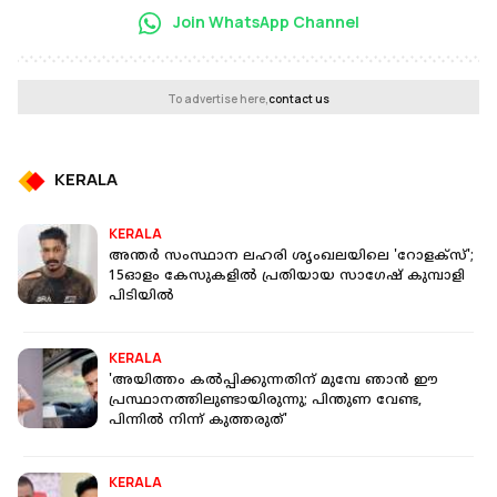
Join WhatsApp Channel
To advertise here,
contact us
KERALA
KERALA
അന്തര്‍ സംസ്ഥാന ലഹരി ശൃംഖലയിലെ 'റോളക്‌സ്';
15ഓളം കേസുകളില്‍ പ്രതിയായ സാഗേഷ് കുമ്പാളി
പിടിയില്‍
KERALA
'അയിത്തം കൽപ്പിക്കുന്നതിന് മുമ്പേ ഞാൻ ഈ
പ്രസ്ഥാനത്തിലുണ്ടായിരുന്നു; പിന്തുണ വേണ്ട,
പിന്നിൽ നിന്ന് കുത്തരുത്'
KERALA