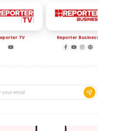
orter TV
Reporter Business
Rep