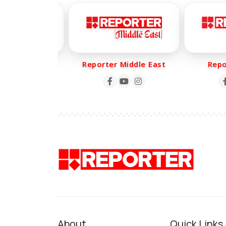
er Life
Reporter Middle East
Report
About
Quick Links