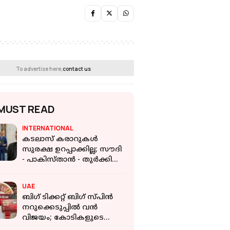
To advertise here,
contact us
MUST READ
INTERNATIONAL
കടലാസ് കരാറുകൾ
സുരക്ഷ ഉറപ്പാക്കില്ല; സൗദി
- പാകിസ്താൻ - തുർക്കി
പ്രതിരോധ കരാറിനെതിരെ
ഇറാൻ
UAE
ബിഗ് ടിക്കറ്റ് ബിഗ് സ്പിൻ
നറുക്കെടുപ്പിൽ വൻ
വിജയം; കോടികളുടെ
സമ്മാനം നേടി പ്രവാസി