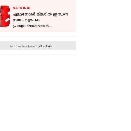
മലയാളികൾ
NATIONAL
എഥനോൾ മിശ്രിത ഇന്ധന
നയം വ്യാപക
പ്രത്യാഘാതങ്ങൾ
സൃഷ്ടിക്കും:
പിൻവലിച്ചില്ലെങ്കിൽ
ജനകീയ പ്രതിഷേധമെന്ന്
To advertise here,
contact us
സിപിഐഎം