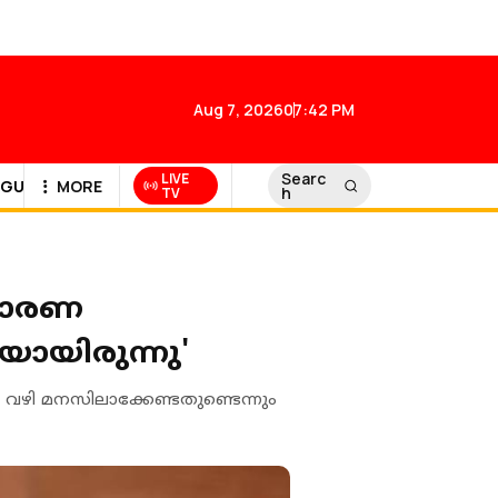
Aug 7, 2026
07:42 PM
Searc
LIVE
GULF NEWS
MORE
h
TV
 ധാരണ
കയായിരുന്നു'
 വഴി മനസിലാക്കേണ്ടതുണ്ടെന്നും