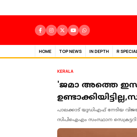
HOME
TOP NEWS
IN DEPTH
R SPECIA
KERALA
'ജമാ അത്തെ ഇസ്
ഉണ്ടാക്കിയിട്ടില്ല
പാലക്കാട് യുഡിഎഫ് നേടിയ വിജയത
സിപിഐഎം സംസ്ഥാന സെക്രട്ടറി എം