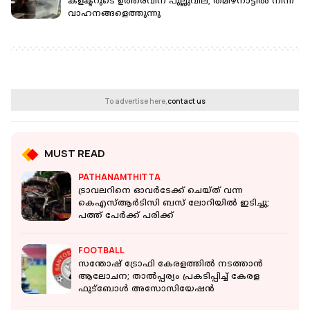
കളക്ടറുടെ ഉത്തരവിന് പുല്ലുവില; തമിഴ്‌നാട്ടിൽ നിന്ന്
വാഹനങ്ങളെത്തുന്നു
To advertise here,
contact us
MUST READ
PATHANAMTHITTA
ട്രാവലറിനെ ഓവർടേക്ക് ചെയ്ത് വന്ന
കെഎസ്ആർടിസി ബസ് ലോറിയിൽ ഇടിച്ചു;
പത്ത് പേർക്ക് പരിക്ക്
FOOTBALL
സന്തോഷ് ട്രോഫി കേരളത്തിൽ നടത്താൻ
ആലോചന; താൽപ്പര്യം പ്രകടിപ്പിച്ച് കേരള
ഫുട്ബോൾ അസോസിയേഷൻ