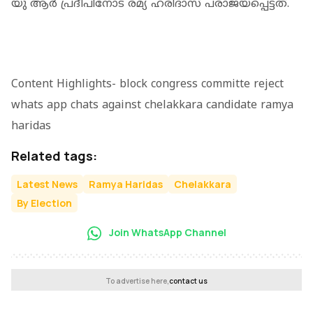
യു ആര്‍ പ്രദീപിനോട് രമ്യ ഹരിദാസ് പരാജയപ്പെട്ടത്.
Content Highlights- block congress committe reject
whats app chats against chelakkara candidate ramya
haridas
Related tags:
Latest News
Ramya Haridas
Chelakkara
By Election
Join WhatsApp Channel
To advertise here,
contact us