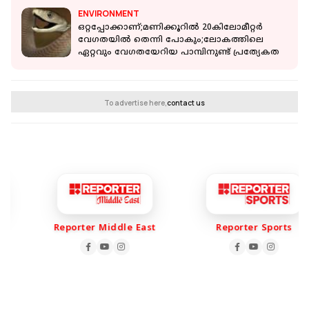
ENVIRONMENT
ഒറ്റപ്പോക്കാണ്;മണിക്കൂറിൽ 20കിലോമീറ്റർ
വേഗതയിൽ തെന്നി പോകും;ലോകത്തിലെ
ഏറ്റവും വേഗതയേറിയ പാമ്പിനുണ്ട് പ്രത്യേകത
To advertise here,
contact us
Reporter Middle East
Reporter Sports