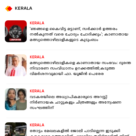
KERALA
KERALA
'ഞങ്ങളെ കൈവിട്ട മട്ടാണ്, സർക്കാർ ഉത്തരം
നൽകുന്നത് വരെ ചോദ്യം ചോദിക്കും'; കാണാതായ
മത്സ്യത്തൊഴിലാളികളുടെ കുടുംബം
KERALA
മത്സ്യത്തൊഴിലാളികളെ കാണാതായ സംഭവം: ദുരന്ത
നിവാരണ സംവിധാനം ഉറക്കത്തില്‍;കടുത്ത
വിമര്‍ശനവുമായി ഫാ. യൂജിന്‍ പെരേര
KERALA
വടകരയിലെ അധ്യാപികമാരുടെ അറസ്റ്റ്:
നിർണായക ചാറ്റുകളും ചിത്രങ്ങളും അന്വേഷണ
സംഘത്തിന്
KERALA
തോട്ടം മേഖലകളിൽ ജോലി പാടില്ലെന്ന ഇടുക്കി