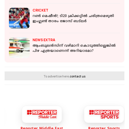
CRICKET
റൺ മെഷീൻ!; ടി20 ക്രിക്കറ്റില്‍ ചരിത്രമെഴുതി
ഇംഗ്ലണ്ട് താരം ജോസ് ബട്‌ലര്‍
NEWS EXTRA
ആംബുലന്‍സിന് വഴിമാറി കൊടുത്തില്ലെങ്കില്‍
പിഴ എത്രയാണെന്ന് അറിയാമോ?
To advertise here,
contact us
Reporter Middle East
Reporter Sports