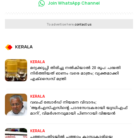
Join WhatsApp Channel
To advertise here,
contact us
KERALA
KERALA
മദ്യക്കുപ്പി തിരിച്ചു നല്‍കിയാല്‍ 20 രൂപ: പദ്ധതി
നിര്‍ത്തിയത് ഓണം വരെ മാത്രം; വ്യക്തമാക്കി
എക്സൈസ് മന്ത്രി
KERALA
വഖഫ് ബോര്‍ഡ് നിയമന വിവാദം;
'ആര്‍എസ്എസിന്റെ പാദസേവകരായി യുഡിഎഫ്
മാറി', വിമര്‍ശനവുമായി പിണറായി വിജയന്‍
KERALA
പത്തനംതിട്ടയില്‍ പത്താം ക്ലാസുകാരിയെ