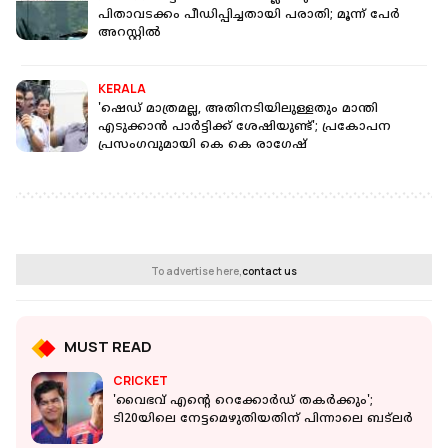
പിതാവടക്കം പീഡിപ്പിച്ചതായി പരാതി; മൂന്ന് പേർ
അറസ്റ്റിൽ
KERALA
'ഷെഡ് മാത്രമല്ല, അതിനടിയിലുള്ളതും മാന്തി
എടുക്കാൻ പാർട്ടിക്ക് ശേഷിയുണ്ട്'; പ്രകോപന
പ്രസംഗവുമായി കെ കെ രാഗേഷ്
To advertise here,
contact us
MUST READ
CRICKET
'വൈഭവ് എന്റെ റെക്കോർഡ് തകർക്കും';
ടി20യിലെ നേട്ടമെഴുതിയതിന് പിന്നാലെ ബട്‌ലർ