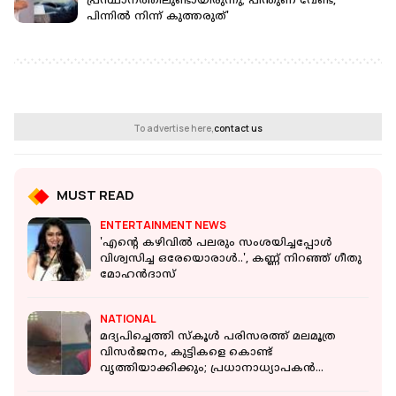
പ്രസ്ഥാനത്തിലുണ്ടായിരുന്നു; പിന്തുണ വേണ്ട,
പിന്നിൽ നിന്ന് കുത്തരുത്'
To advertise here,
contact us
MUST READ
ENTERTAINMENT NEWS
'എന്റെ കഴിവിൽ പലരും സംശയിച്ചപ്പോൾ
വിശ്വസിച്ച ഒരേയൊരാൾ..', കണ്ണ് നിറഞ്ഞ് ഗീതു
മോഹന്‍ദാസ്
NATIONAL
മദ്യപിച്ചെത്തി സ്കൂൾ പരിസരത്ത് മലമൂത്ര
വിസർജനം, കുട്ടികളെ കൊണ്ട്
വൃത്തിയാക്കിക്കും; പ്രധാനാധ്യാപകൻ
പിടിയിൽ