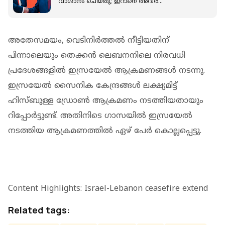
വാഗ്ദാനം ചെയ്‌തു; ഇറാനെ അവ‍‍ർ
സഹായിക്കില്ല': അവകാശവാദവുമായി ട്രംപ്
അതേസമയം, വെടിനിർത്തൽ നീട്ടിയതിന്
പിന്നാലെയും തെക്കൻ ലെബനനിലെ നിരവധി
പ്രദേശങ്ങളിൽ ഇസ്രയേൽ ആക്രമണങ്ങൾ നടന്നു.
ഇസ്രയേൽ സൈനിക കേന്ദ്രങ്ങൾ ലക്ഷ്യമിട്ട്
ഹിസ്ബുള്ള ഡ്രോൺ ആക്രമണം നടത്തിയതായും
റിപ്പോർട്ടുണ്ട്. അതിനിടെ ഗാസയില്‍ ഇസ്രയേല്‍
നടത്തിയ ആക്രമണത്തില്‍ ഏഴ് പേർ കൊല്ലപ്പെട്ടു.
Content Highlights: Israel-Lebanon ceasefire extend
Related tags: