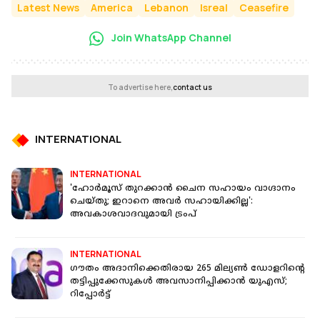
Latest News
America
Lebanon
Isreal
Ceasefire
Join WhatsApp Channel
To advertise here,
contact us
INTERNATIONAL
INTERNATIONAL
'ഹോർമൂസ് തുറക്കാൻ ചൈന സഹായം വാഗ്ദാനം
ചെയ്‌തു; ഇറാനെ അവ‍‍ർ സഹായിക്കില്ല':
അവകാശവാദവുമായി ട്രംപ്
INTERNATIONAL
ഗൗതം അദാനിക്കെതിരായ 265 മില്യൺ ഡോളറിൻ്റെ
തട്ടിപ്പുക്കേസുകൾ അവസാനിപ്പിക്കാൻ യുഎസ്;
റിപ്പോർട്ട്