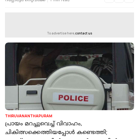
റിപ്പോർട്ടർ നെറ്റ്‌വര്‍ക്ക്‌
1 min read
To advertise here,
contact us
THIRUVANANTHAPURAM
പ്രായം മറച്ചുവെച്ച് വിവാഹം,
ചികിത്സക്കെത്തിയപ്പോള്‍ കണ്ടെത്തി;