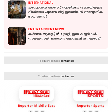
INTERNATIONAL
പരമോന്നത നേതാവ് മൊജ്തബ ഖമനയിയുടെ
വീഡിയോ പുറത്ത് വിട്ട് ഇറാനിയൻ ഔദ്യോ​ഗിക
മാധ്യമങ്ങൾ
ENTERTAINMENT NEWS
കഴിഞ്ഞ ആഗസ്റ്റിൽ ട്രോളി, ഇന്ന് കയ്യടികൾ;
നായകനായി കസറുന്ന ലോകേഷ് കനകരാജ്
To advertise here,
contact us
To advertise here,
contact us
Reporter Middle East
Reporter Sports