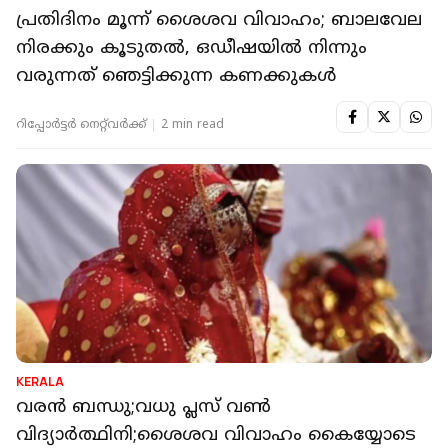
പ്രതിദിനം മൂന്ന് ശൈശവ വിവാഹം; ബാലവേല
നിരക്കും കൂടുതൽ, ഒഡീഷയിൽ നിന്നും
വരുന്നത് ഞെട്ടിക്കുന്ന കണക്കുകൾ
റിപ്പോർട്ടർ നെറ്റ്‌വര്‍ക്ക്‌
2 min read
KERALA
വരൻ ബന്ധു;വധു പ്ലസ് വൺ
വിദ്യാർത്ഥിനി;ശൈശവ വിവാഹം കൈയ്യോടെ