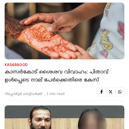
KASARAGOD
കാസര്‍കോട് ശൈശവ വിവാഹം; പിതാവ്
ഉള്‍പ്പെടെ നാല് പേര്‍ക്കെതിരെ കേസ്
റിപ്പോർട്ടർ നെറ്റ്‌വര്‍ക്ക്‌
2 min read