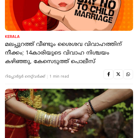
KERALA
മലപ്പുറത്ത് വീണ്ടും ശൈശവ വിവാഹത്തിന്
നീക്കം; 14കാരിയുടെ വിവാഹ നിശ്ചയം
കഴിഞ്ഞു, കേസെടുത്ത് പൊലീസ്
റിപ്പോർട്ടർ നെറ്റ്‌വര്‍ക്ക്‌
1 min read