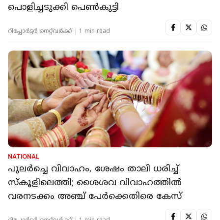
പൊളിച്ചടുക്കി പെൺകുട്ടി
റിപ്പോർട്ടർ നെറ്റ്‌വര്‍ക്ക്‌
1 min read
NATIONAL
പുലര്‍ച്ചെ വിവാഹം, ശേഷം താലി ധരിച്ച്
സ്‌കൂളിലെത്തി; ശൈശവ വിവാഹത്തില്‍
വരനടക്കം അഞ്ച് പേര്‍ക്കെതിരെ കേസ്