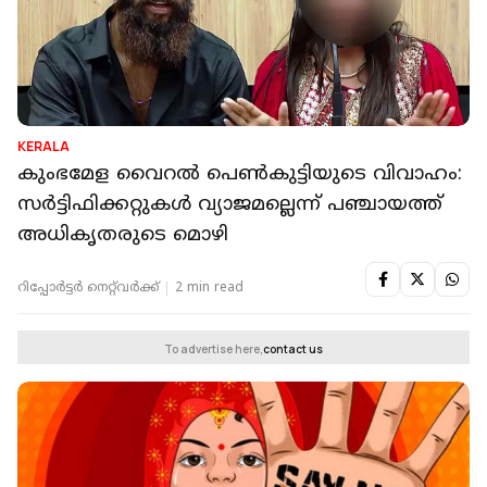
KERALA
കുംഭമേള വൈറല്‍ പെണ്‍കുട്ടിയുടെ വിവാഹം:
സര്‍ട്ടിഫിക്കറ്റുകൾ വ്യാജമല്ലെന്ന് പഞ്ചായത്ത്
അധികൃതരുടെ മൊഴി
റിപ്പോർട്ടർ നെറ്റ്‌വര്‍ക്ക്‌
2 min read
To advertise here,
contact us