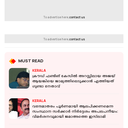
To advertise here,
contact us
To advertise here,
contact us
MUST READ
KERALA
ക്രൗഡ് ഫണ്ടിങ് കേസിൽ അറസ്റ്റിലായ അജയ്
ആയങ്കിയെ ജാമ്യത്തിലെടുക്കാൻ എത്തിയത്
ഗുണ്ടാ നേതാവ്
KERALA
വന്ദേമാതരം പൂർണമായി ആലപിക്കണമെന്ന
സംസ്ഥാന സർക്കാർ നിർദ്ദേശം അപലപനീയം:
വിമർശനവുമായി ജമാഅത്തെ ഇസ്‌ലാമി