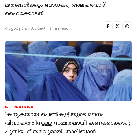
മതങ്ങള്‍ക്കും ബാധകം; അലഹബാദ്
ഹൈക്കോടതി
റിപ്പോർട്ടർ നെറ്റ്‌വര്‍ക്ക്‌
2 min read
INTERNATIONAL
'കന്യകയായ പെൺകുട്ടിയുടെ മൗനം
വിവാഹത്തിനുള്ള സമ്മതമായി കണക്കാക്കാം';
പുതിയ നിയമവുമായി താലിബാൻ