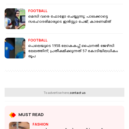
FOOTBALL
മെസി വരെ ഫോളോ ചെയ്യുന്നു; പാലക്കാട്ടെ
സഹോദരിമാരുടെ ഇൻസ്റ്റാ പേജ്; കാരണമിത്
FOOTBALL
പെലെയുടെ 1958 ലോകകപ്പ് ഫൈനൽ ജേഴ്സി
ലേലത്തിന്; പ്രതീക്ഷിക്കുന്നത് 57 കോടിയിലധികം
രൂപ
To advertise here,
contact us
MUST READ
FASHION