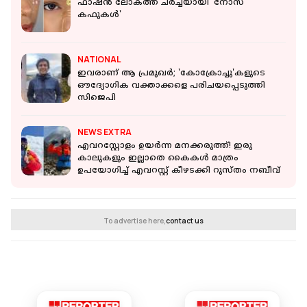
ഫാഷന്‍ ലോകത്ത് ചര്‍ച്ചയായി 'നോസ്
കഫുകള്‍'
NATIONAL
ഇവരാണ് ആ പ്രമുഖര്‍; 'കോക്രോച്ചു'കളുടെ
ഔദ്യോഗിക വക്താക്കളെ പരിചയപ്പെടുത്തി
സിജെപി
NEWS EXTRA
എവറസ്റ്റോളം ഉയർന്ന മനക്കരുത്ത്! ഇരു
കാലുകളും ഇല്ലാതെ കൈകൾ മാത്രം
ഉപയോഗിച്ച് എവറസ്റ്റ് കീഴടക്കി റുസ്തം നബീവ്
To advertise here,
contact us