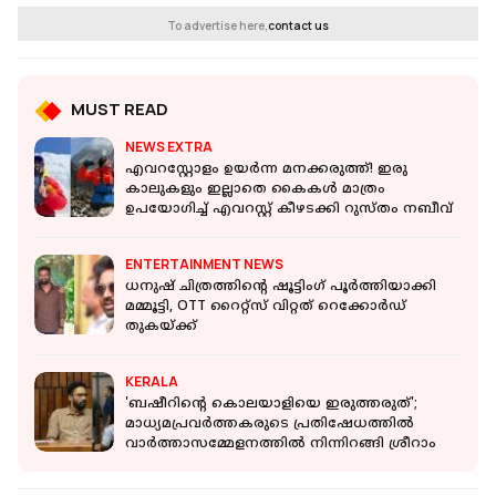
To advertise here,
contact us
MUST READ
NEWS EXTRA
എവറസ്റ്റോളം ഉയർന്ന മനക്കരുത്ത്! ഇരു
കാലുകളും ഇല്ലാതെ കൈകൾ മാത്രം
ഉപയോഗിച്ച് എവറസ്റ്റ് കീഴടക്കി റുസ്തം നബീവ്
ENTERTAINMENT NEWS
ധനുഷ് ചിത്രത്തിന്റെ ഷൂട്ടിംഗ് പൂർത്തിയാക്കി
മമ്മൂട്ടി, OTT റൈറ്റ്സ് വിറ്റത് റെക്കോർഡ്
തുകയ്ക്ക്
KERALA
'ബഷീറിന്റെ കൊലയാളിയെ ഇരുത്തരുത്';
മാധ്യമപ്രവർത്തകരുടെ പ്രതിഷേധത്തിൽ
വാർത്താസമ്മേളനത്തില്‍ നിന്നിറങ്ങി ശ്രീറാം