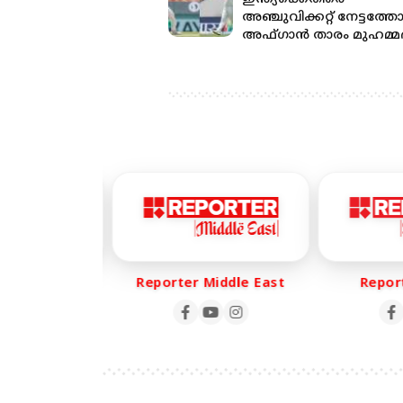
അഞ്ചുവിക്കറ്റ് നേട്ടത്ത
അഫ്ഗാന്‍ താരം മുഹമ്മദ
സലീം
r Life
Reporter Middle East
Reporte