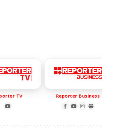
rter TV
Reporter Business
Repo