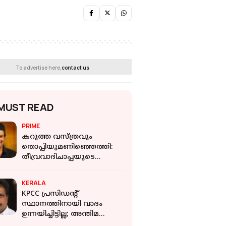
To advertise here,
contact us
MUST READ
PRIME
കറുത്ത വസ്ത്രവും
തൊപ്പിയുമണിഞ്ഞെത്തി:
തീവ്രവാദിചാപ്പയുടെ
മുനയൊടിച്ച സലിം കുമാര്‍
KERALA
KPCC പ്രസിഡന്റ്
സ്ഥാനത്തിനായി വാദം
ഉന്നയിച്ചിട്ടില്ല; അന്തിമ
തീരുമാനം ഹൈക്കമാൻഡ്