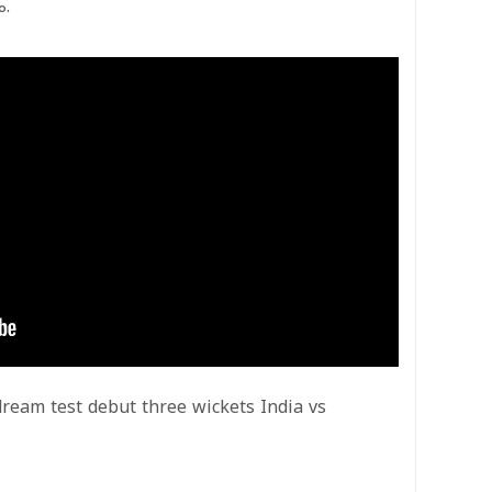
ം.
ream test debut three wickets India vs