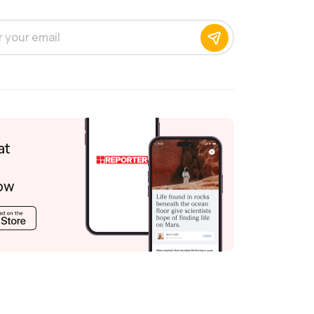
at
ow