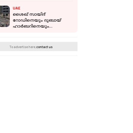
എടുക്കും:കൊടിക്കുന്നിൽ
UAE
സുരേഷ്
ശൈഖ് സായിദ്
റോഡിനെയും ദുബായ്
ഹാർബറിനെയും
ബന്ധിപ്പിക്കുന്ന പാലം; 90
ശതമാനം പൂർത്തിയായെന്ന്
അധികൃതർ
To advertise here,
contact us