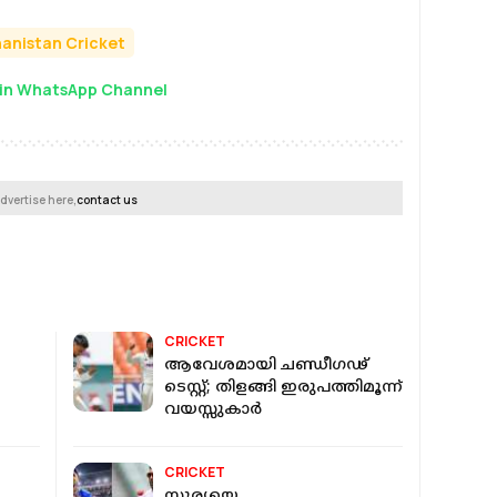
anistan Cricket
in WhatsApp Channel
dvertise here,
contact us
CRICKET
ആവേശമായി ചണ്ഡീഗഢ്
ടെസ്റ്റ്; തിളങ്ങി ഇരുപത്തിമൂന്ന്
വയസ്സുകാർ
CRICKET
സൂര്യയെ