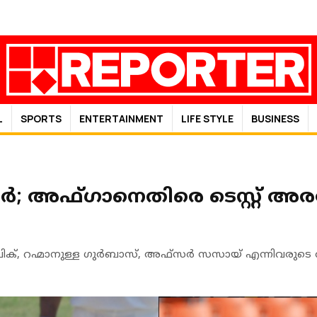
L
SPORTS
ENTERTAINMENT
LIFE STYLE
BUSINESS
ർ; അഫ്ഗാനെതിരെ ടെസ്റ്റ് അരങ്
റഹ്മാനുള്ള ഗുർബാസ്, അഫ്‌സർ സസായ് എന്നിവരുടെ വിക