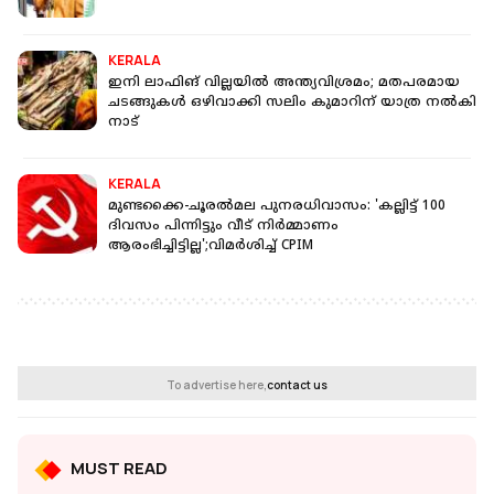
KERALA
ഇനി ലാഫിങ് വില്ലയില്‍ അന്ത്യവിശ്രമം; മതപരമായ
ചടങ്ങുകള്‍ ഒഴിവാക്കി സലിം കുമാറിന് യാത്ര നല്‍കി
നാട്
KERALA
മുണ്ടക്കൈ-ചൂരൽമല പുനരധിവാസം: 'കല്ലിട്ട് 100
ദിവസം പിന്നിട്ടും വീട് നിർമ്മാണം
ആരംഭിച്ചിട്ടില്ല';വിമർശിച്ച് CPIM
To advertise here,
contact us
MUST READ