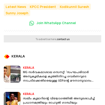
Latest News
KPCC President
Kodikunnil Suresh
Sunny Joseph
Join WhatsApp Channel
To advertise here,
contact us
KERALA
KERALA
MG സർവകലാശാല സെനറ്റ്: 'സംഘപരിവാർ
അനുകൂലികളെ കുത്തിനിറച്ച ഗവർണറുടെ
നടപടിക്കെതിരെയുള്ള UDFൻ്റെ മൗനാനുവാദം
അപകടം'
KERALA
സലിം കുമാറിൻ്റെ വിയോ​ഗത്തിൽ അനുശോചിച്ച്
പ്രധാനമന്ത്രിയും രാഹുൽ ​ഗാന്ധിയും