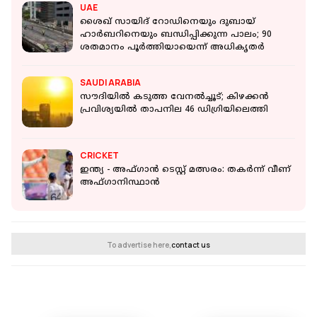
UAE
ശൈഖ് സായിദ് റോഡിനെയും ദുബായ്
ഹാർബറിനെയും ബന്ധിപ്പിക്കുന്ന പാലം; 90
ശതമാനം പൂർത്തിയായെന്ന് അധികൃതർ
SAUDI ARABIA
സൗദിയിൽ കടുത്ത വേനൽച്ചൂട്; കിഴക്കൻ
പ്രവിശ്യയിൽ താപനില 46 ഡിഗ്രിയിലെത്തി
CRICKET
ഇന്ത്യ - അഫ്ഗാൻ ടെസ്റ്റ് മത്സരം: തകർന്ന് വീണ്
അഫ്ഗാനിസ്ഥാൻ
To advertise here,
contact us