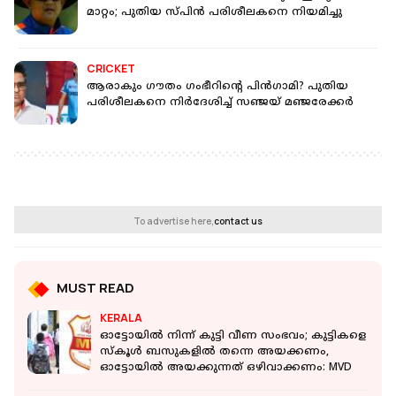
മാറ്റം; പുതിയ സ്പിന്‍ പരിശീലകനെ നിയമിച്ചു
CRICKET
ആരാകും ഗൗതം ഗംഭീറിന്റെ പിൻഗാമി? പുതിയ
പരിശീലകനെ നിര്‍ദേശിച്ച് സഞ്ജയ് മഞ്ജരേക്കര്‍
To advertise here,
contact us
MUST READ
KERALA
ഓട്ടോയിൽ നിന്ന് കുട്ടി വീണ സംഭവം; കുട്ടികളെ
സ്‌കൂൾ ബസുകളിൽ തന്നെ അയക്കണം,
ഓട്ടോയിൽ അയക്കുന്നത് ഒഴിവാക്കണം: MVD