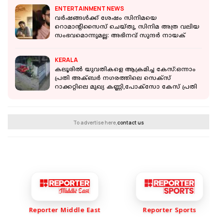
ENTERTAINMENT NEWS
വര്‍ഷങ്ങള്‍ക്ക് ശേഷം സിനിമയെ
റൊമാന്റിസൈസ് ചെയ്തു, സിനിമ അത്ര വലിയ
സംഭവമൊന്നുമല്ല: അഭിനവ് സുന്ദർ നായക്
KERALA
കലൂരിൽ യുവതികളെ ആക്രമിച്ച കേസ്:ഒന്നാം
പ്രതി അക്ബർ നഗരത്തിലെ സെക്‌സ്
റാക്കറ്റിലെ മുഖ്യ കണ്ണി,പോക്‌സോ കേസ് പ്രതി
To advertise here,
contact us
Reporter Middle East
Reporter Sports