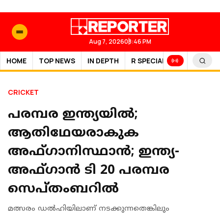
Aug 7, 2026
08:46 PM
HOME
TOP NEWS
IN DEPTH
R SPECIAL
SPORTS
CRICKET
പരമ്പര ഇന്ത്യയിൽ;
ആതിഥേയരാകുക
അഫ്‌ഗാനിസ്ഥാൻ; ഇന്ത്യ-
അഫ്ഗാൻ ടി 20 പരമ്പര
സെപ്തംബറിൽ
മത്സരം ഡൽഹിയിലാണ് നടക്കുന്നതെങ്കിലും