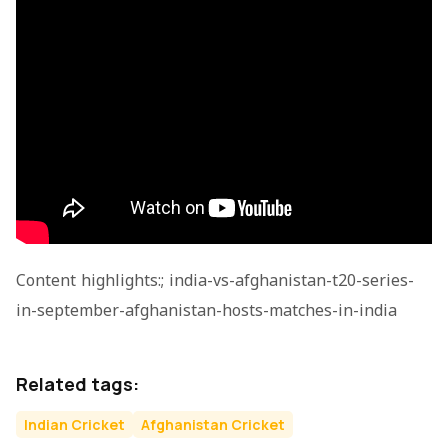
Content highlights:; india-vs-afghanistan-t20-series-
in-september-afghanistan-hosts-matches-in-india
Related tags:
Indian Cricket
Afghanistan Cricket