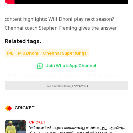
content highlights: Will Dhoni play next season?
Chennai coach Stephen Fleming gives the answer
Related tags:
IPL
M S Dhoni
Chennai Super Kings
Join WhatsApp Channel
To advertise here,
contact us
CRICKET
CRICKET
'സീസണില്‍ കുറേ താരങ്ങളെ നഷ്ടപ്പെട്ടു, എങ്കിലും