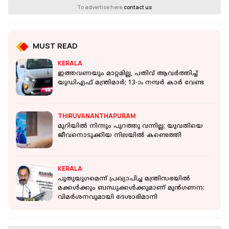
To advertise here,
contact us
MUST READ
KERALA
ഇത്തവണയും മാറ്റമില്ല, പതിവ് ആവർത്തിച്ച്
യുഡിഎഫ് മന്ത്രിമാര്‍; 13-ാം നമ്പര്‍ കാര്‍ വേണ്ട
THIRUVANANTHAPURAM
മുറിയില്‍ നിന്നും പുറത്തു വന്നില്ല; യുവതിയെ
ജീവനൊടുക്കിയ നിലയില്‍ കണ്ടെത്തി
KERALA
പുതുയുഗമെന്ന് പ്രഖ്യാപിച്ച മന്ത്രിസഭയിൽ
മക്കൾക്കും ബന്ധുക്കൾക്കുമാണ് മുൻഗണന:
വിമർശനവുമായി ദേശാഭിമാനി