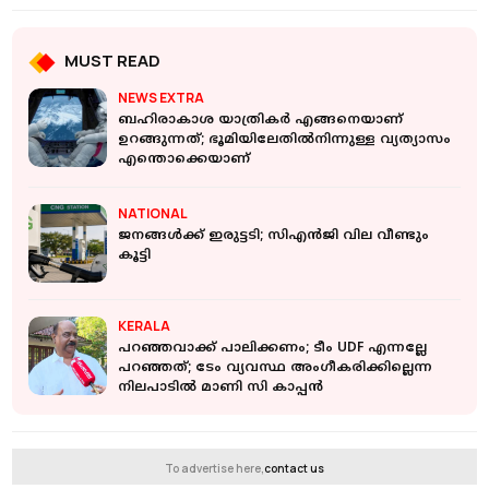
MUST READ
NEWS EXTRA
ബഹിരാകാശ യാത്രികര്‍ എങ്ങനെയാണ്
ഉറങ്ങുന്നത്; ഭൂമിയിലേതില്‍നിന്നുള്ള വ്യത്യാസം
എന്തൊക്കെയാണ്
NATIONAL
ജനങ്ങള്‍ക്ക് ഇരുട്ടടി; സിഎന്‍ജി വില വീണ്ടും
കൂട്ടി
KERALA
പറഞ്ഞവാക്ക് പാലിക്കണം; ടീം UDF എന്നല്ലേ
പറഞ്ഞത്; ടേം വ്യവസ്ഥ അംഗീകരിക്കില്ലെന്ന
നിലപാടിൽ മാണി സി കാപ്പന്‍
To advertise here,
contact us