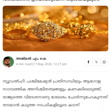
അജ്മല്‍ എം കെ
4 min read|17 May 2026, 12:27 pm
ന്യൂഡൽഹി: പശ്ചിമേഷ്യൻ പ്രതിസന്ധിയും ആഗോള
സാമ്പത്തിക അനിശ്ചിതത്വങ്ങളും കണക്കിലെടുത്ത്,
രാജ്യത്തെ വിദേശനാണ്യ ശേഖരം ചോർന്നുപോകുന്നത്
തടയാൻ കടുത്ത നടപടികളിലൂടെ കടന്ന്