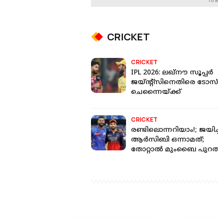
To a
CRICKET
CRICKET
IPL 2026: ലഖ്‌നൗ സൂപ്പർ
ജയ്ന്റ്സിനെതിരെ ടോസ്
ചെന്നൈയ്ക്ക്
CRICKET
രണ്ടിലൊന്നറിയാം!; ജയിച
ആർസിബി ഒന്നാമത്;
തോറ്റാൽ മുംബൈ പുറത്