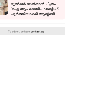
ദുല്‍ഖര്‍ സല്‍മാന്‍ ചിത്രം
'ഐ ആം ഗെയിം' ഡബ്ബിംഗ്
പൂര്‍ത്തിയാക്കി ആന്റണി
വര്‍ഗീസ് പെപ്പെ
To advertise here,
contact us