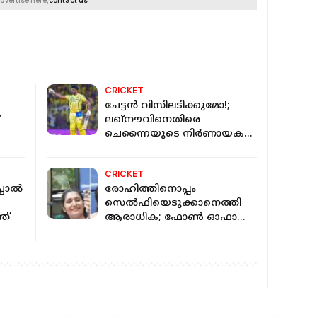
dvertise here,
contact us
CRICKET
ചേട്ടൻ വിസിലടിക്കുമോ!;
ലഖ്‌നൗവിനെതിരെ
ചെന്നൈയുടെ നിർണായക
പോരാട്ടം ഇന്ന്
CRICKET
്ചാൽ
രോഹിത്തിനൊപ്പം
സെൽഫിയെടുക്കാനെത്തി
ത്
ആരാധിക; ഫോൺ ഓഫായി;
ഒടുവിൽ പ്രശ്ന പരിഹാരം