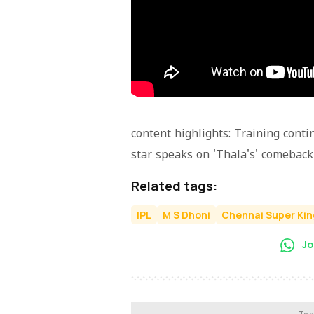
content highlights: Training conti
star speaks on 'Thala's' comeback
Related tags:
IPL
M S Dhoni
Chennai Super Kin
Jo