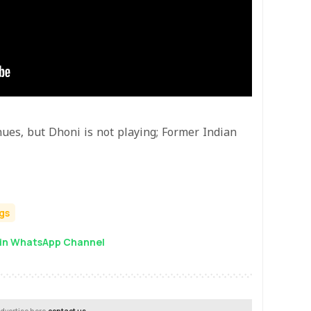
nues, but Dhoni is not playing; Former Indian
gs
in WhatsApp Channel