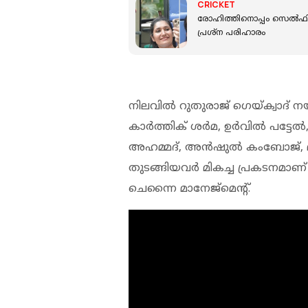
CRICKET
രോഹിത്തിനൊപ്പം സെൽഫ
പ്രശ്ന പരിഹാരം
നിലവില്‍ റുതുരാജ് ഗെയ്ക്വാദ് 
കാര്‍ത്തിക് ശര്‍മ, ഉര്‍വില്‍ പട്ടേ
അഹമ്മദ്, അന്‍ഷുല്‍ കംബോജ്, മ
തുടങ്ങിയവര്‍ മികച്ച പ്രകടനമാണ്
ചെന്നൈ മാനേജ്‌മെന്റ്.