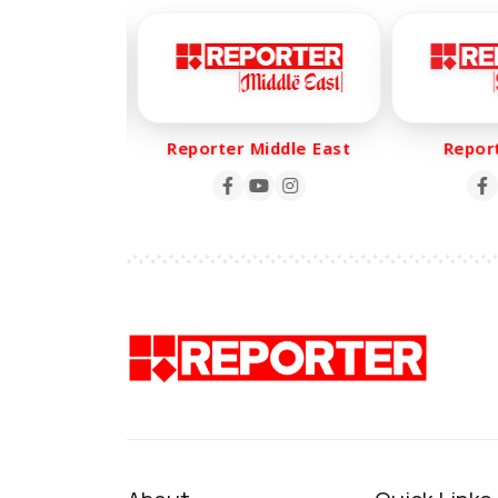
r Life
Reporter Middle East
Reporte