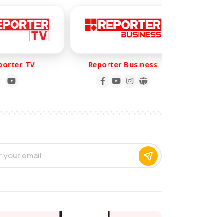
rter TV
Reporter Business
Repo