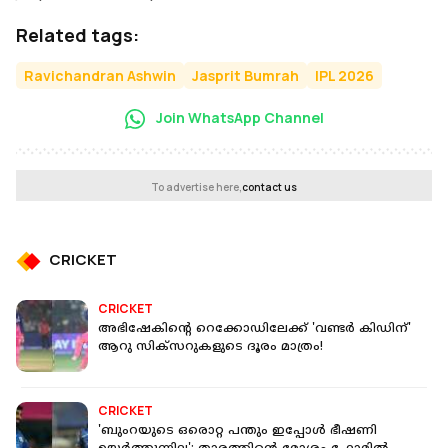
Related tags:
Ravichandran Ashwin
Jasprit Bumrah
IPL 2026
Join WhatsApp Channel
To advertise here,
contact us
CRICKET
CRICKET
അഭിഷേകിന്റെ റെക്കോഡിലേക്ക് 'വണ്ടര്‍ കിഡിന്'
ആറു സിക്‌സറുകളുടെ ദൂരം മാത്രം!
CRICKET
'ബുംറയുടെ ഒരൊറ്റ പന്തും ഇപ്പോൾ ഭീഷണി