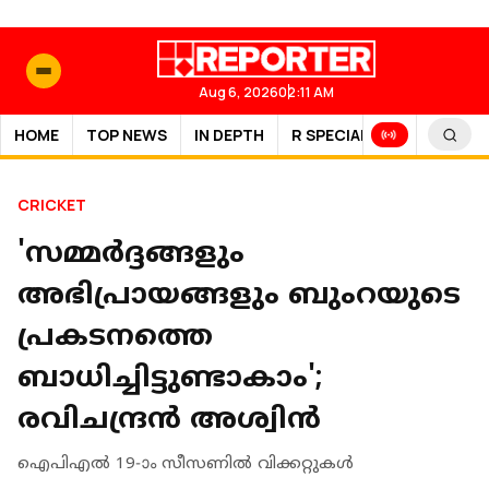
Aug 6, 2026
02:11 AM
HOME
TOP NEWS
IN DEPTH
R SPECIAL
SPORTS
CRICKET
'സമ്മർദ്ദങ്ങളും
അഭിപ്രായങ്ങളും ബുംറയുടെ
പ്രകടനത്തെ
ബാധിച്ചിട്ടുണ്ടാകാം';
രവിചന്ദ്രൻ അശ്വിൻ
ഐപിഎൽ 19-ാം സീസണിൽ വിക്കറ്റുകൾ