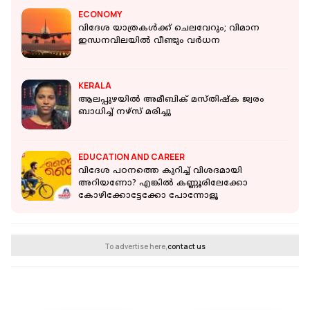
ECONOMY
വിദേശ യാത്രകള്‍ക്ക് ചെലവേറും; വിമാന
ഇന്ധനവിലയില്‍ വീണ്ടും വര്‍ധന
KERALA
ആലപ്പുഴയില്‍ അമീബിക് മസ്തിഷ്‌ക ജ്വരം
ബാധിച്ച് നഴ്‌സ് മരിച്ചു
EDUCATION AND CAREER
വിദേശ പഠനത്തെ കുറിച്ച് വിശദമായി
അറിയണോ? എങ്കിൽ കണ്ണൂരിലേക്കോ
കോഴിക്കോട്ടേക്കോ പോന്നോളൂ
To advertise here,
contact us