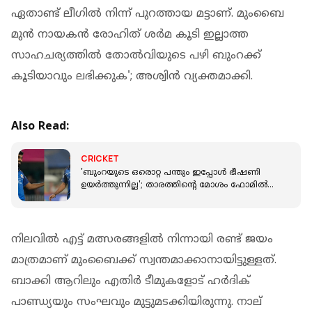
ഏതാണ്ട് ലീഗിൽ നിന്ന് പുറത്തായ മട്ടാണ്. മുംബൈ
മുൻ നായകൻ രോഹിത് ശർമ കൂടി ഇല്ലാത്ത
സാഹചര്യത്തിൽ തോൽവിയുടെ പഴി ബുംറക്ക്
കൂടിയാവും ലഭിക്കുക'; അശ്വിൻ വ്യക്തമാക്കി.
Also Read:
CRICKET
'ബുംറയുടെ ഒരൊറ്റ പന്തും ഇപ്പോൾ ഭീഷണി
ഉയർത്തുന്നില്ല'; താരത്തിന്റെ മോശം ഫോമിൽ
ഇന്ത്യൻ മുൻ നായകൻ
നിലവിൽ എട്ട് മത്സരങ്ങളിൽ നിന്നായി രണ്ട് ജയം
മാത്രമാണ് മുംബൈക്ക് സ്വന്തമാക്കാനായിട്ടുള്ളത്.
ബാക്കി ആറിലും എതിർ ടീമുകളോട് ഹർദിക്
പാണ്ഡ്യയും സംഘവും മുട്ടുമടക്കിയിരുന്നു. നാല്