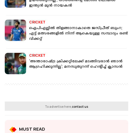
ഉയർത്തുന്നില്ല'; താരത്തിന്റെ മോശം ഫോമിൽ
ഇന്ത്യൻ മുൻ നായകൻ
CRICKET
ഐപിഎല്ലിൽ തിളങ്ങാനാകാതെ ജസ്പ്രീത് ബുംറ;
എട്ട് മത്സരങ്ങളിൽ നിന്ന് ആകെയുള്ള സമ്പാദ്യം രണ്ട്
വിക്കറ്റ്
CRICKET
'അന്താരാഷ്ട്ര ക്രിക്കറ്റിലേക്ക് മടങ്ങിവരാന്‍ ഞാന്‍
ആഗ്രഹിക്കുന്നില്ല'; മനസുതുറന്ന് ഹെന്റിച്ച് ക്ലാസൻ
To advertise here,
contact us
MUST READ