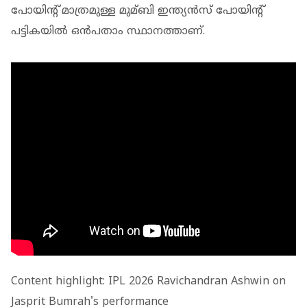
പോയിന്റ് മാത്രമുള്ള മുമ്ബി ഇന്ത്യൻസ് പോയിന്റ്
പട്ടികയിൽ ഒൻപതാം സ്ഥാനത്താണ്.
Content highlight: IPL 2026 Ravichandran Ashwin on
Jasprit Bumrah's performance