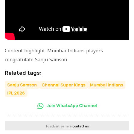
Content highlight: Mumbai Indians players
congratulate Sanju Samson
Related tags:
Sanju Samson
Chennai Super Kings
Mumbai Indians
IPL 2026
Join WhatsApp Channel
To advertise here,
contact us