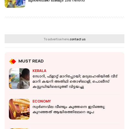
മുംബൈക്ക് ലക്ഷ്യം 208 റണ്‍സ്
To advertise here,
contact us
MUST READ
KERALA
സോറി, ഫ്‌ളാറ്റ് മാറിപ്പോയി; മദ്യലഹരിയില്‍ വീട്
മാറി കയറി അതിഥി തൊഴിലാളി, പൊലീസ്
കസ്റ്റഡിയിലെടുത്ത് വിട്ടയച്ചു
ECONOMY
സ്വര്‍ണവില വീണ്ടും കുത്തനെ ഇടിഞ്ഞു;
കുറഞ്ഞത് ആയിരത്തിലേറെ രൂപ