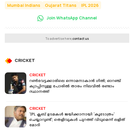
Mumbai Indians
Gujarat Titans
IPL 2026
Join WhatsApp Channel
To advertise here,
contact us
CRICKET
CRICKET
റണ്‍വേട്ടക്കാരിലെ ഒന്നാമനാകാന്‍ ഗിൽ; ഓറഞ്ച്
ക്യാപ്പിനുള്ള പോരില്‍ താരം നിലവിൽ രണ്ടാം
സ്ഥാനത്ത്
CRICKET
'IPL ക്ലബ് ഉടമകൾ ജയിക്കാനായി 'കൂടോത്രം'
ചെയ്യാറുണ്ട്'; തെളിവുകൾ പുറത്ത് വിടുമെന്ന് ലളിത്
മോദി