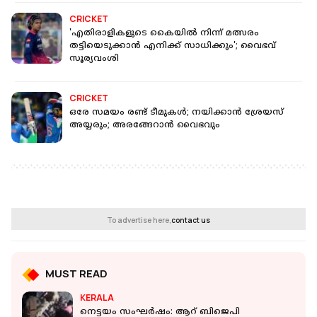
CRICKET
'എതിരാളികളുടെ കെെയിൽ നിന്ന് മത്സരം
തട്ടിയെടുക്കാൻ എനിക്ക് സാധിക്കും'; വൈഭവ്
സൂര്യവംശി
CRICKET
ഒരേ സമയം രണ്ട് ടീമുകൾ; നയിക്കാൻ ശ്രേയസ്
അയ്യരും; അരങ്ങേറാൻ വൈഭവും
To advertise here,
contact us
MUST READ
KERALA
നെട്ടയം സംഘര്‍ഷം: ആറ് ബിജെപി