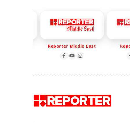
er Life
Reporter Middle East
Report