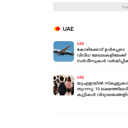
To a
UAE
UAE
കോഴിക്കോട് ഉൾപ്പെടെ
വിവിധ മേഖലകളിലേക്ക്
സർവീസുകൾ വർദ്ധിപ്പിക്
പ്രവാസികൾക്ക്
ആശ്വാസമായി ഒമാൻ 
UAE
യുഎഇയിൽ സ്കൂളുക
തുറന്നു; 10 ലക്ഷത്തിലധ
കുട്ടികൾ വിദ്യാലയങ്ങള
തിരിച്ചെത്തി