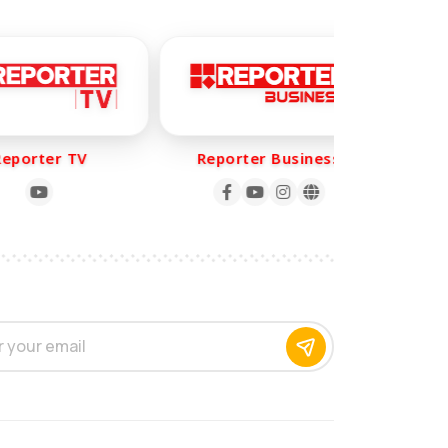
orter TV
Reporter Business
Rep