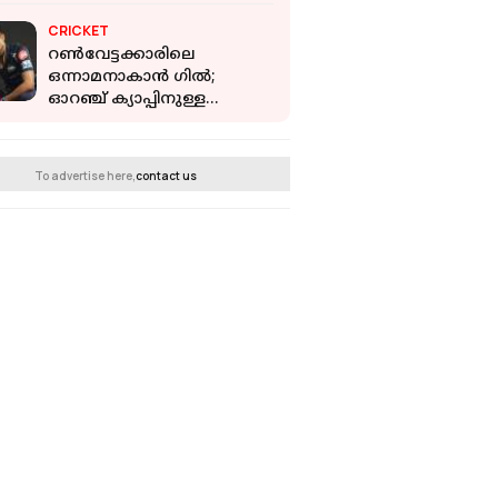
CRICKET
റണ്‍വേട്ടക്കാരിലെ
ഒന്നാമനാകാന്‍ ഗിൽ;
ഓറഞ്ച് ക്യാപ്പിനുള്ള
പോരില്‍ താരം നിലവിൽ
രണ്ടാം സ്ഥാനത്ത്
To advertise here,
contact us