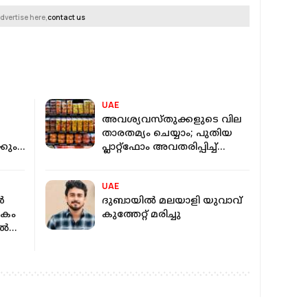
dvertise here,
contact us
UAE
അവശ്യവസ്തുക്കളുടെ വില
താരതമ്യം ചെയ്യാം; പുതിയ
കും;
പ്ലാറ്റ്ഫോം അവതരിപ്പിച്ച്
യുഎഇ
എയർ
UAE
ൾ
ദുബായില്‍ മലയാളി യുവാവ്
ികം
കുത്തേറ്റ് മരിച്ചു
ിൽ