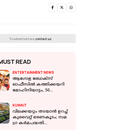
To advertise here,
contact us
MUST READ
ENTERTAINMENT NEWS
ആഗോള ബോക്സ്
ഓഫീസിൽ കത്തിക്കയറി
മോഹിനിയാട്ടം, 50
കോടിയിലേക്കുള്ള ദൂരം
കുറയുന്നു, കളക്ഷൻ
KUWAIT
പുറത്ത്
വിലക്കയറ്റം തടയാൻ ഉറച്ച്
കുവൈറ്റ് ഭരണകൂടം; സമ​
ഗ്ര കർമപദ്ധതി
തയ്യാറാക്കുന്നു