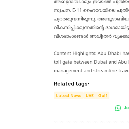
അബുദാബിക്കും ഇടയില്‍ പുതിയ ടോ
സൂചന. E-11 ഹൈവേയിലെ പുതിയ ട
പുറത്തുവന്നിരുന്നു. അബുദാബിയുട
വികസിപ്പിക്കുന്നതിന്റെ ഭാഗമായി
വിശദാംശങ്ങള്‍ അധിൃതര്‍ വ്യക്തമാക്
Content Highlights: Abu Dhabi ha
toll gate between Dubai and Abu D
management and streamline trave
Related tags:
Latest News
UAE
Gulf
Jo