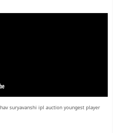
hav suryavanshi ipl auction youngest player