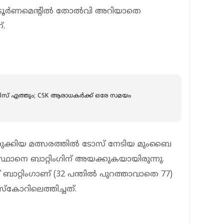
െ ടൂർണമെന്‍റിൽ തോൽവി അറിയാതെ
്.
സ് എത്തും; CSK ആരാധകർക്ക് ഒരേ സമയം
ുരുക്കിയ മത്സരത്തിൽ ടോസ് നേടിയ മുംബൈ
ഥാനെ ബാറ്റിംഗിന് അയക്കുകയായിരുന്നു.
ട്ട് ബാറ്റിംഗാണ് (32 പന്തിൽ പുറത്താവാതെ 77)
്കോറിലെത്തിച്ചത്.