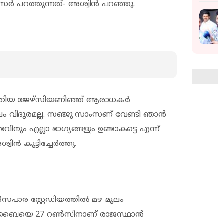
സർ പറത്തുന്നത്- അശ്വിൻ പറഞ്ഞു.
എഴുതിയ ജേഴ്സിയണിഞ്ഞ് ആരാധകർ
കാലം വിദൂരമല്ല. സഞ്ജു സാംസണ് വേണ്ടി ഞാൻ
ും എല്ലാ ഭാഗ്യങ്ങളും ഉണ്ടാകട്ടെ എന്ന്
ിന്‍ കൂട്ടിച്ചേർത്തു.
സപാര സ്റ്റേഡിയത്തിൽ മഴ മൂലം
ിൽ മുംബൈയെ 27 റൺസിനാണ് രാജസ്ഥാൻ