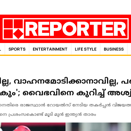
L
SPORTS
ENTERTAINMENT
LIFE STYLE
BUSINESS
ാവില്ല, വാഹനമോടിക്കാനാവില്ല,
കും'; വൈഭവിനെ കുറിച്ച് അശ്
െതിരെ രാജസ്ഥാൻ റോയൽസ് നേടിയ തകർപ്പൻ വിജയത്തി
നെ പ്രശംസകൊണ്ട് മൂടി മുൻ ഇന്ത്യൻ താരം