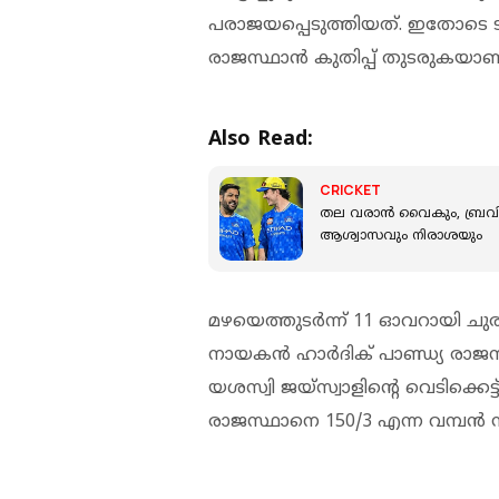
പരാജയപ്പെടുത്തിയത്. ഇതോട
രാജസ്ഥാൻ കുതിപ്പ് തുടരുകയാണ
Also Read:
CRICKET
തല വരാൻ വൈകും, ബ്രവി
ആശ്വാസവും നിരാശയും
മഴയെത്തുടർന്ന് 11 ഓവറായി ച
നായകൻ ഹാർദിക് പാണ്ഡ്യ രാജസ്
യശസ്വി ജയ്‌സ്വാളിന്‍റെ വെടിക്കെ
രാജസ്ഥാനെ 150/3 എന്ന വമ്പൻ സ