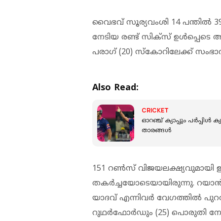
വൈഭവ് സൂര്യവംശി 14 പന്തിൽ 3
നേടിയ രണ്ട് സിക്സ് ഉള്‍പ്പെടെ 
പരാഗ് (20) സ്കോറിലേക്ക് സം
Also Read:
CRICKET
ഓറഞ്ച് ക്യാപ്പും പർപ്പിൾ ക
താരങ്ങൾ
151 റൺസ് വിജയലക്ഷ്യവുമായി 
തകർച്ചയോടെയായിരുന്നു. റയാൻ 
യാദവ് എന്നിവർ വേഗത്തിൽ പുറ
റുഥർഫോർഡും (25) പൊരുതി നോ