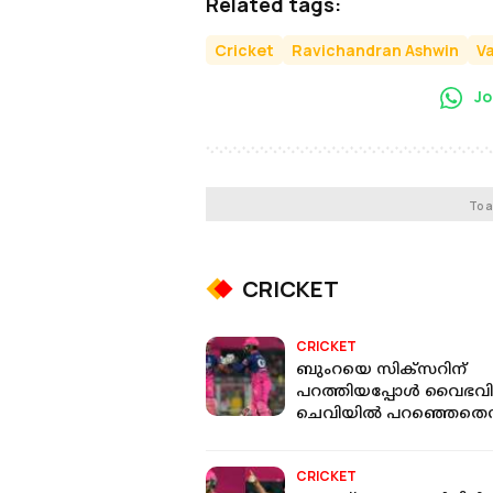
Related tags:
Cricket
Ravichandran Ashwin
V
Jo
To a
CRICKET
CRICKET
ബുംറയെ സിക്സറിന്
പറത്തിയപ്പോൾ വൈഭവിന
ചെവിയിൽ പറഞ്ഞെതെന്ത
വെളിപ്പെടുത്തി ജയ്‌സ്വാ
CRICKET