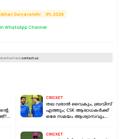
aibhav Suryavanshi
IPL 2026
in WhatsApp Channel
dvertise here,
contact us
CRICKET
തല വരാൻ വൈകും, ബ്രവിസ്
്റെ
എത്തും; CSK ആരാധകർക്ക്
്?;
ഒരേ സമയം ആശ്വാസവും
ൾ
നിരാശയും
CRICKET