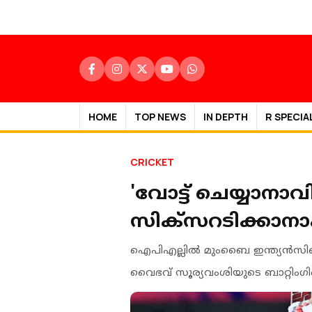
HOME
TOP NEWS
IN DEPTH
R SPECIA
CRICKET
'വോട്ട് ചെയ്യാന
സിക്സറടിക്കാനാ
ഐപിഎല്ലിൽ മുംബൈ ഇന്ത്യൻസിന
വൈഭവ് സൂര്യവംശിയുടെ ബാറ്റിംഗി