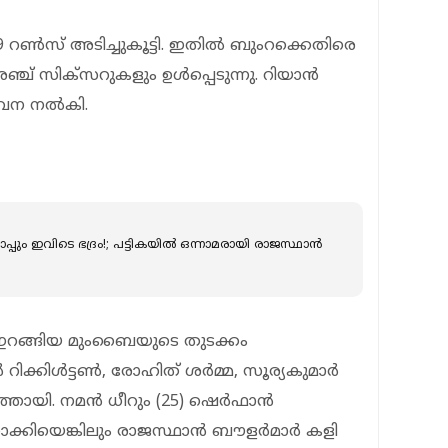
9 റൺസ് അടിച്ചുകൂട്ടി. ഇതിൽ ബുംറക്കെതിരെ
അഞ്ച് സിക്സറുകളും ഉൾപ്പെടുന്നു. റിയാൻ
ഭാവന നൽകി.
്യാപ്പും ഇവിടെ ഭദ്രം!; പട്ടികയിൽ ഒന്നാമരായി രാജസ്ഥാൻ
ഇറങ്ങിയ മുംബൈയുടെ തുടക്കം
റിക്കിൾട്ടൺ, രോഹിത് ശർമ്മ, സൂര്യകുമാർ
ത്തായി. നമൻ ധീറും (25) ഷെർഫാൻ
ക്കിയെങ്കിലും രാജസ്ഥാൻ ബൗളർമാർ കളി