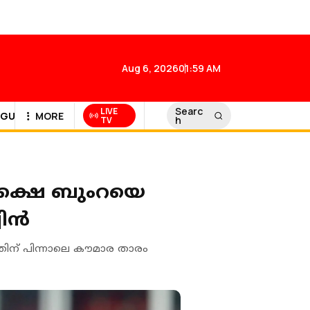
Aug 6, 2026
01:59 AM
Searc
LIVE
GULF NEWS
MORE
h
TV
 പക്ഷെ ബുംറയെ
വിൻ
ന് പിന്നാലെ കൗമാര താരം