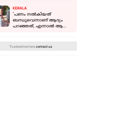
കേരളം മുൻപന്തിയിൽ
KERALA
'പണം നൽകിയത്
ബന്ധുവെന്നാണ് ആദ്യം
പറഞ്ഞത്, എന്നാൽ ആ
അമ്മയ്ക്ക്
അങ്ങനെയൊരു
ബന്ധുവില്ല'; കോൺഗ്രസ്
To advertise here,
contact us
നേതാവ്