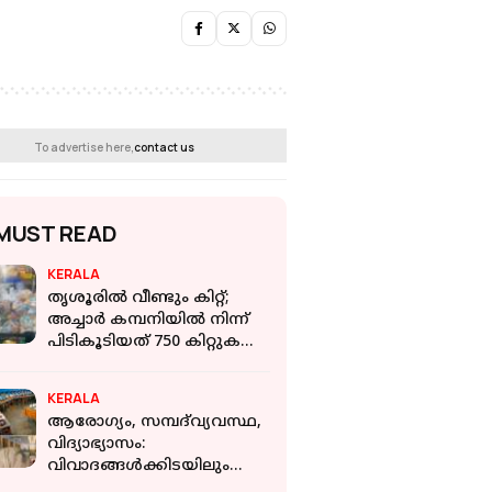
To advertise here,
contact us
MUST READ
KERALA
തൃശൂരിൽ വീണ്ടും കിറ്റ്;
അച്ചാർ കമ്പനിയിൽ നിന്ന്
പിടികൂടിയത് 750 കിറ്റുകള്‍;
കമ്പനി BJP നേതാവിന്റെ
സഹോദരന്‍റേത്
KERALA
ആരോഗ്യം, സമ്പദ്‌വ്യവസ്ഥ,
വിദ്യാഭ്യാസം:
വിവാദങ്ങൾക്കിടയിലും
പ്രധാന സൂചകങ്ങളിലെല്ലാം