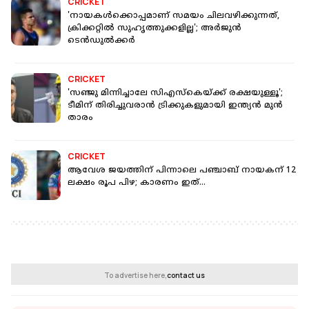
CRICKET
'നായകൾക്കൊപ്പമാണ് സമയം ചിലവഴിക്കുന്നത്,
ക്രിക്കറ്റിൽ സുഹൃത്തുക്കളില്ല'; അർജുൻ
ടെൻഡുൽക്കർ
CRICKET
'സഞ്ജു മിന്നിച്ചാലേ സിഎസ്കെയ്ക്ക് രക്ഷയുള്ളൂ';
ടീമിന് തിരിച്ചുവരാൻ ട്രിക്കുകളുമായി ഇന്ത്യൻ മുൻ
താരം
CRICKET
ആവേശ ജയത്തിന് പിന്നാലെ പഞ്ചാബ് നായകന് 12
ലക്ഷം രൂപ പിഴ; കാരണം ഇത്...
To advertise here,
contact us