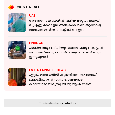
MUST READ
UAE
ആരോഗ്യ മേഖലയിൽ വലിയ മാറ്റങ്ങളുമായി
യുഎഇ; കോളേജ് അധ്യാപകർക്ക് ആരോഗ്യ
സ്ഥാപനങ്ങളിൽ പ്രാക്ടീസ് ചെയ്യാം
FINANCE
പാസ്‌വേഡും ഒടിപിയും വേണ്ട, ഒന്നു തൊട്ടാൽ
പണമടയ്ക്കാം, റേസർപേയുടെ വമ്പൻ മാറ്റം
ഇന്നുമുതൽ
ENTERTAINMENT NEWS
എട്ടാം മാസത്തിൽ കുഞ്ഞിനെ നഷ്ടമായി,
പ്രസവിക്കേണ്ടി വന്നു, ട്രോമയുള്ള
കാലഘട്ടമായിരുന്നു അത്; ആശ ശരത്
To advertise here,
contact us