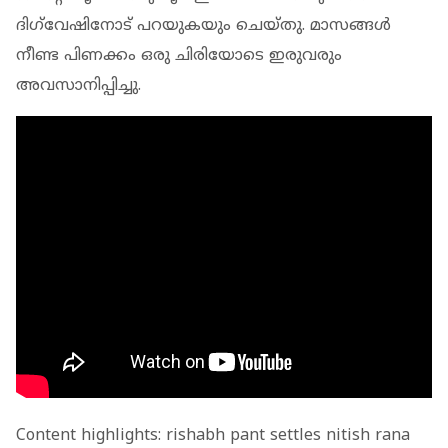
ദിഗ്‌വേഷിനോട് പറയുകയും ചെയ്തു. മാസങ്ങൾ
നീണ്ട പിണക്കം ഒരു ചിരിയോടെ ഇരുവരും
അവസാനിപ്പിച്ചു.
Content highlights: rishabh pant settles nitish rana