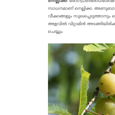
നെല്ലിക്ക
: രോഗപ്രതിരോധശേഷി വര്
സാധനമാണ് നെല്ലിക്ക. അണുബാധയ
വീക്കങ്ങളും സുഖപ്പെടുത്താനും നെ
അളവില്‍ വിറ്റാമിന്‍ അടങ്ങിയിരിക
ചെയ്യും.