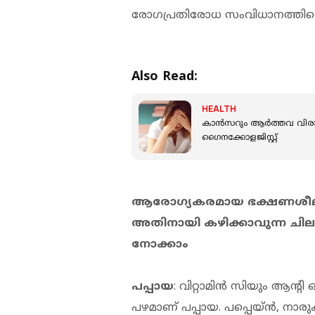
രോഗപ്രതിരോധ സംവിധാനത്തിന്
Also Read:
HEALTH
കാന്‍സറും ആര്‍ത്തവ വിരാ
ഗൈനക്കോളജിസ്റ്റ്
ആരോഗ്യകരമായ ഭക്ഷണശീലം പ
അതിനായി കഴിക്കാവുന്ന ചില
നോക്കാം
പപ്പായ
: വിറ്റാമിന്‍ സിയും ആന്റ
പഴമാണ് പപ്പായ. പപ്പെയ്ന്‍, നാര