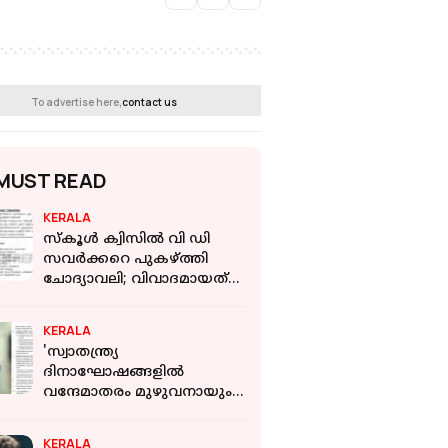
To advertise here,
contact us
MUST READ
KERALA
സ്‌കൂള്‍ ക്വിസില്‍ വി ഡി
സവര്‍ക്കറെ പുകഴ്ത്തി
ചോദ്യാവലി; വിവാദമായത്
വിദ്യാഭ്യാസ വകുപ്പ്
നല്‍കിയ ചോദ്യം
KERALA
'സ്വാതന്ത്ര്യ
ദിനാഘോഷങ്ങളിൽ
വന്ദേമാതരം മുഴുവനായും
ആലപിക്കണം';
ഉത്തരവിറക്കി സംസ്ഥാന
KERALA