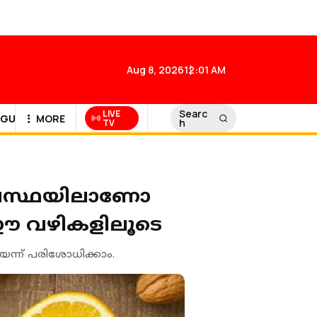
Aug 8, 2026
12:01 AM
Searc
LIVE
GULF NEWS
MORE
h
TV
 അവസ്ഥയിലാണോ
 ഈ വഴികളിലൂടെ
െന്ന് പരിശോധിക്കാം.