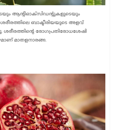
യുടെയും ആന്റിഓക്‌സിഡന്റുകളുടെയും
ശരീരത്തിലെ ബാക്ടീരിയയുടെ അളവ്
്നു. ശരീരത്തിന്റെ രോഗപ്രതിരോധശേഷി
 പഴമാണ് മാതളനാരങ്ങ.