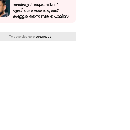
സർക്കാർ
അര്‍ജുന്‍ ആയങ്കിക്ക്
എതിരെ കേസെടുത്ത്
കണ്ണൂര്‍ സൈബര്‍ പൊലീസ്
To advertise here,
contact us