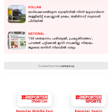
KOLLAM
ഓടിക്കൊണ്ടിരുന്ന ട്രെയിനില്‍ നിന്ന് യുവാവിനെ
തള്ളിയിട്ട് കൊല്ലാന്‍ ശ്രമം; തമിഴ്‌നാട് സ്വദേശി
പിടിയില്‍
NATIONAL
'100 ശതമാനം പരിശുദ്ധി, പ്രകൃതിദത്തം',
പറഞ്ഞ് പറ്റിക്കൽ ഇനി നടക്കില്ല; നിയമം
ജൂലൈ ഒന്നിന് നിലവില്‍ വരും
To advertise here,
contact us
Reporter Middle East
Reporter Sports