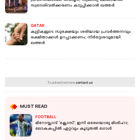
പ്രവാസികൾക്ക് തിരിച്ചടി; സ്വകാര്യ മേഖലയിൽ
സ്വദേശിവത്ക്കരണം കടുപ്പിക്കാൻ ഖത്തർ
QATAR
കുട്ടികളുടെ സുരക്ഷയും ശരിയായ പ്രവർത്തനവും
രക്ഷിതാക്കൾ ഉറപ്പാക്കണം; നിർദ്ദേശവുമായി
ഖത്തർ
To advertise here,
contact us
MUST READ
FOOTBALL
മിറോസ്ലാവ് 'ക്ലോസ്'; ഇനി ഒരേയൊരു മിശിഹാ;
ലോകകപ്പിൽ ഏറ്റവും കൂടുതൽ ഗോൾ