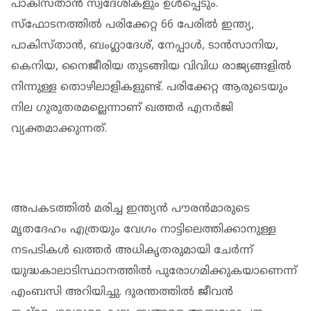
പാകിസ്താൻ സ്വദേശികളും ഉൾപ്പെടും.
സ്ഫോടനത്തിൽ പരിക്കേറ്റ 66 പേരിൽ ഇന്ത്യ,
പാകിസ്താൻ, ബംഗ്ലാദേശ്, നേപ്പാൾ, ടാൻസാനിയ,
കെനിയ, നൈജീരിയ തുടങ്ങിയ വിവിധ രാജ്യങ്ങളിൽ
നിന്നുള്ള തൊഴിലാളികളുണ്ട്. പരിക്കേറ്റ ആരുടെയും
നില ഗുരുതരമല്ലെന്നാണ് ഖത്തർ എനർജി
വ്യക്തമാക്കുന്നത്.
അപകടത്തിൽ മരിച്ച ഇന്ത്യൻ പൗരൻമാരുടെ
മൃതദേഹം എത്രയും വേഗം നാട്ടിലെത്തിക്കാനുള്ള
നടപടികൾ ഖത്തർ അധികൃതരുമായി ചേർന്ന്
യുദ്ധകാലാടിസ്ഥാനത്തിൽ പുരോഗമിക്കുകയാണെന്ന്
എംബസി അറിയിച്ചു. ദുരന്തത്തിൽ ജീവൻ