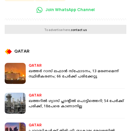
Join WhatsApp Channel
To advertise here,
contact us
QATAR
QATAR
ഖത്തർ റാസ് ലഫാൻ സ്ഫോടനം, 13 മരണമെന്ന്
സ്ഥിരീകരണം; 66 പേർക്ക് പരിക്കേറ്റു
QATAR
ഖത്തറില്‍ ഗ്യാസ് പ്ലാന്റില്‍ പൊട്ടിത്തെറി; 54 പേര്‍ക്ക്
പരിക്ക്, 18പേരെ കാണാനില്ല
QATAR