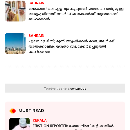
BAHRAIN
ലോകത്തിലെ ഏറ്റവും കൂടുതൽ മതസൗഹാർദ്ദമുള്ള
രാജ്യം; ​ഗിന്നസ് വേൾഡ് റെക്കോർഡ് സ്വന്തമാക്കി
ബഹ്റൈൻ
BAHRAIN
എബോള ഭീതി; മൂന്ന് ആഫ്രിക്കൻ രാജ്യങ്ങൾക്ക്
താൽക്കാലിക യാത്രാ വിലക്കേർപ്പെടുത്തി
ബഹ്റൈൻ
To advertise here,
contact us
MUST READ
KERALA
FIRST ON REPORTER: മോഡലിങ്ങിന്റെ മറവില്‍