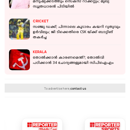
മനുഷ്യക്കടത്തും സെക്‌സ് റാക്കറ്റും; മുഖ്യ
സൂത്രധാരന്‍ പിടിയില്‍
CRICKET
സഞ്ജു ഡക്ക്; പിന്നാലെ കൂടാരം കയറി റുതുവും
ഉർവിലും; ജി ടിക്കെതിരെ CSK യ്ക്ക് ബാറ്റിങ്
തകർച്ച
KERALA
തോൽക്കാൻ കാരണമെന്ത്?; തോല്‍വി
പഠിക്കാന്‍ 34 ചോദ്യങ്ങളുമായി സിപിഐഎം
To advertise here,
contact us