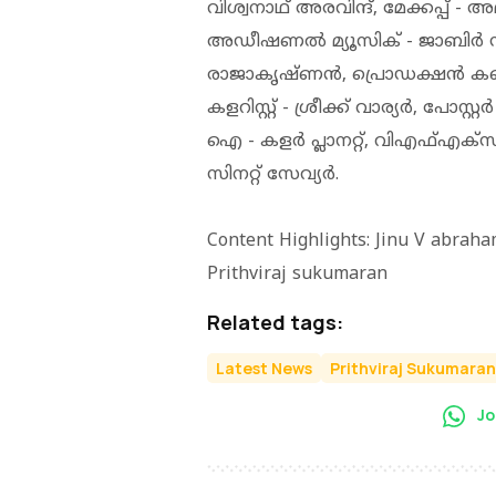
വിശ്വനാഥ് അരവിന്ദ്, മേക്കപ്പ് 
അഡീഷണൽ മ്യൂസിക് - ജാബിർ
രാജാകൃഷ്ണൻ, പ്രൊഡക്ഷൻ കൺ
കളറിസ്റ്റ് - ശ്രീക്ക് വാര്യർ, പോ
ഐ - കളർ പ്ലാനറ്റ്, വിഎഫ്എക്സ് 
സിനറ്റ് സേവ്യർ.
Content Highlights: Jinu V abraha
Prithviraj sukumaran
Related tags:
Latest News
Prithviraj Sukumaran
Jo