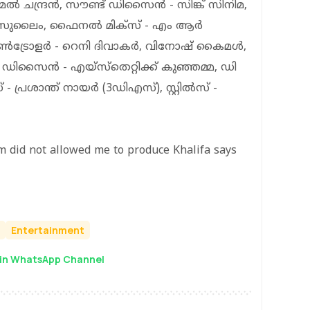
- അമൽ ചന്ദ്രൻ, സൗണ്ട് ഡിസൈൻ - സിങ്ക് സിനിമ,
 സുലൈം, ഫൈനൽ മിക്സ് - എം ആർ
ട്രോളർ - റെനി ദിവാകർ, വിനോഷ് കൈമൾ,
സ്റ്റർ ഡിസൈൻ - എയ്സ്തെറ്റിക്ക് കുഞ്ഞമ്മ, ഡി
- പ്രശാന്ത് നായർ (3ഡിഎസ്), സ്റ്റിൽസ് -
m did not allowed me to produce Khalifa says
Entertainment
in WhatsApp Channel