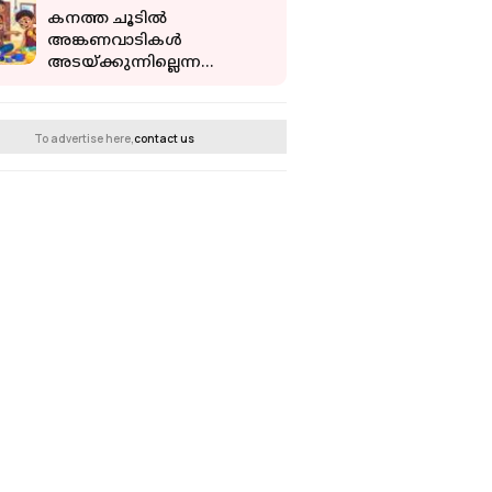
കനത്ത ചൂടിൽ
അങ്കണവാടികൾ
അടയ്ക്കുന്നില്ലെന്ന
വിമർശനം; കുട്ടികൾ
എത്തണമെന്ന്
നിർബന്ധമില്ലെന്ന്
To advertise here,
contact us
വിശദീകരണം