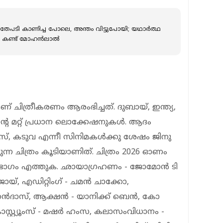
തേപടി കാണിച്ച പോലെ, അന്തം വിട്ടുപോയി; യഥാർത്ഥ
ി കണ്ട് മോഹൻലാൽ
് ചിത്രീകരണം ആരംഭിച്ചത്. ദുബായ്, ഇന്ത്യ,
ൻ്റെ മറ്റ് പ്രധാന ലൊക്കേഷനുകൾ. ആദം
േഴ്സ്, കടുവ എന്നീ സിനിമകൾക്കു ശേഷം ജിനു
്കുന്ന ചിത്രം കൂടിയാണിത്. ചിത്രം 2026 ഓണം
 ഭാഗം എത്തുക. ഛായാഗ്രഹണം - ജോമോൻ ടി
്, എഡിറ്റിംഗ് - ചമൻ ചാക്കോ,
ദാസ്, ആക്ഷൻ - യാനിക്ക് ബെൻ, കോ
സ്റ്റ്യൂംസ് - മഷർ ഹംസ, കലാസംവിധാനം -