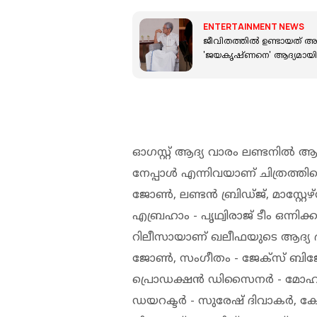
ENTERTAINMENT NEWS
ജീവിതത്തിൽ ഉണ്ടായത് അ
'ജയകൃഷ്ണനെ' ആദ്യമായ
ഓഗസ്റ്റ് ആദ്യ വാരം ലണ്ടനിൽ ആണ
നേപ്പാൾ എന്നിവയാണ് ചിത്രത്തി
ജോൺ, ലണ്ടൻ ബ്രിഡ്ജ്, മാസ്റ്റ
എബ്രഹാം - പൃഥ്വിരാജ് ടീം ഒന്നിക
റിലീസായാണ് ഖലീഫയുടെ ആദ്യ
ജോൺ, സംഗീതം - ജേക്സ് ബിജോയ
പ്രൊഡക്ഷൻ ഡിസൈനർ - മോഹൻ
ഡയറക്ടർ - സുരേഷ് ദിവാകർ, കോ