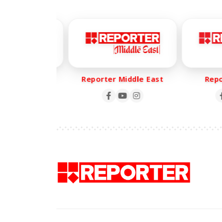
er Life
Reporter Middle East
Report