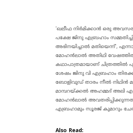
'ഖലീഫ നിർമിക്കാൻ ഒരു അവസരമ
പക്ഷേ ജിനു എബ്രഹാം സമ്മതിച്ചി
അഭിനയിച്ചാൽ മതിയെന്ന്', എന്നാ
മോഹൻലാൽ അതിഥി വേഷത്തിൽ എത
കഥാപാത്രമായാണ് ചിത്രത്തിൽ പൃഥ്
ശേഷം ജിനു വി എബ്രഹാം തിരക്ക
ബോളിവുഡ് താരം നീൽ നിഥിൻ മുക
മാമ്പറയ്ക്കൽ അഹമ്മദ് അലി എ
മോഹൻലാൽ അവതരിപ്പിക്കുന്നത്
എബ്രഹാമും സൂരജ് കുമാറും ചേർന്ന
Also Read: