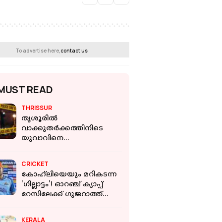
To advertise here,
contact us
MUST READ
THRISSUR
തൃശൂരില്‍
വാക്കുതര്‍ക്കത്തിനിടെ
യുവാവിനെ
കുത്തിക്കൊന്നു
CRICKET
കോഹ്‌ലിയെയും മറികടന്ന
'ഗില്ലാട്ടം'! ഓറഞ്ച് ക്യാപ്പ്
റേസിലേക്ക് ഗുജറാത്ത്
ക്യാപ്റ്റന്റെ മാസ് എൻട്രി
KERALA