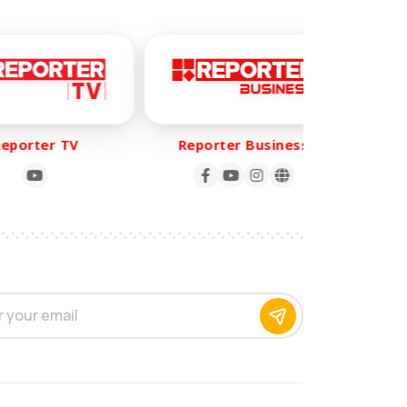
orter TV
Reporter Business
Re