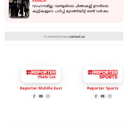
KERALA
വാഹനമില്ല; വണ്ടൂരിലെ ചിങ്ങകല്ല് ഊരിലെ
കുട്ടികളുടെ പഠിപ്പ് മുടങ്ങിയിട്ട് രണ്ട് വ‍ർഷം
To advertise here,
contact us
Reporter Middle East
Reporter Sports