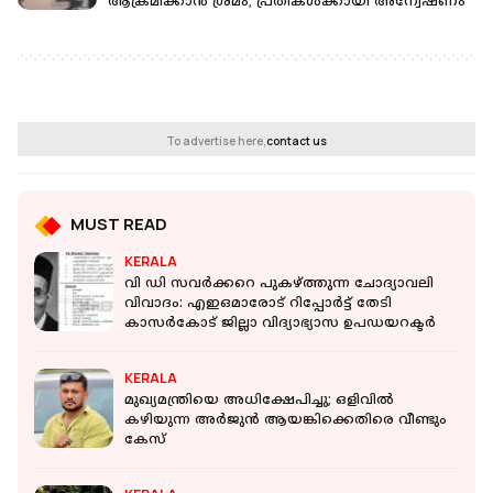
ആക്രമിക്കാൻ ശ്രമം; പ്രതികൾക്കായി അന്വേഷണം
To advertise here,
contact us
MUST READ
KERALA
വി ഡി സവർക്കറെ പുകഴ്ത്തുന്ന ചോദ്യാവലി
വിവാദം: എഇഒമാരോട് റിപ്പോർട്ട് തേടി
കാസർകോട് ജില്ലാ വിദ്യാഭ്യാസ ഉപഡയറക്ടർ
KERALA
മുഖ്യമന്ത്രിയെ അധിക്ഷേപിച്ചു; ഒളിവില്‍
കഴിയുന്ന അർജുൻ ആയങ്കിക്കെതിരെ വീണ്ടും
കേസ്