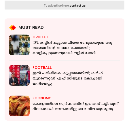
To advertise here,
contact us
MUST READ
CRICKET
'IPL റേറ്റിങ് കൂട്ടാൻ ചീയർ ഗേളുമായുള്ള ഒരു
താരത്തിന്റെ ബന്ധം ചോർത്തി';
വെളിപ്പെടുത്തലുമായി ലളിത് മോദി
FOOTBALL
ഇനി പരിശീലക കുപ്പായത്തിൽ; ഗൾഫ്
യുണൈറ്റഡ് എഫ് സിയുടെ കോച്ചായി
ഇനിയേസ്റ്റ
ECONOMY
കേരളത്തിലെ സ്വർണത്തിന് ഇതെന്ത് പറ്റി: മൂന്ന്
ദിവസമായി അനക്കമില്ല; ഒരേ വില തുടരുന്നു