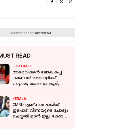
To advertise here,
contact us
MUST READ
FOOTBALL
അമേരിക്കന്‍ ലോകകപ്പ്
കാണാന്‍ മലയാളിക്ക്
മറ്റൊരു കാരണം കൂടി;
ഖത്തര്‍ ടീമില്‍
കണ്ണൂരുകാരന്‍ പന്തുതട്ടും
KERALA
CMRL-എക്‌സാലോജിക്
ഇടപാട്: വീണയുടെ ചോദ്യം
ചെയ്യല്‍ ഉടന്‍ ഇല്ല, കോടതി
ഉത്തരവ് പരിശോധിച്ച്
തുടര്‍നടപടിയെന്ന് ED