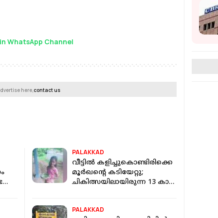
in WhatsApp Channel
dvertise here,
contact us
PALAKKAD
വീട്ടിൽ കളിച്ചുകൊണ്ടിരിക്കെ
ണം
മൂർഖൻ്റെ കടിയേറ്റു;
ംഭവം;
ചികിത്സയിലായിരുന്ന 13 കാരി
മരിച്ചു
PALAKKAD