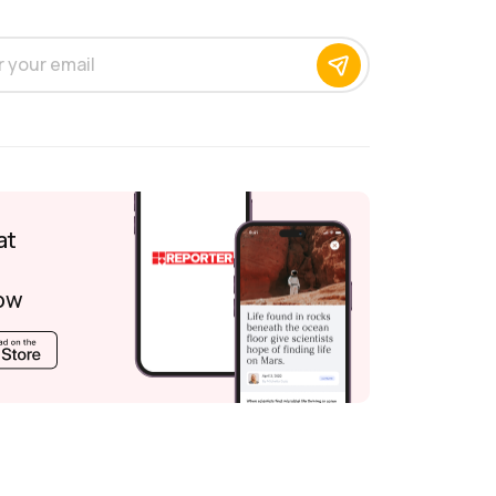
at
ow