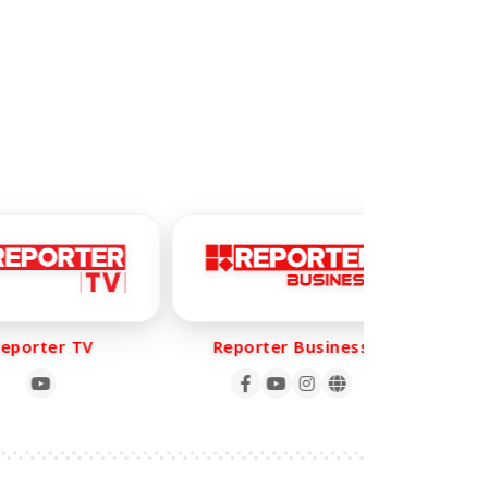
porter TV
Reporter Business
Re