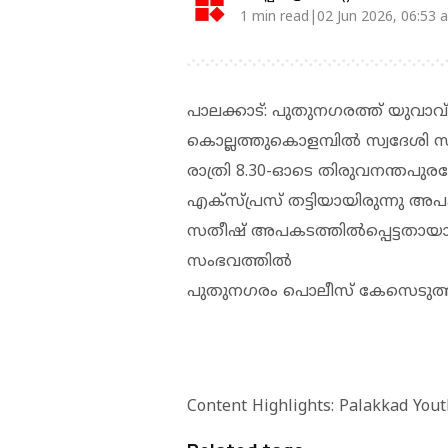
1 min read|02 Jun 2026, 06:53 
പാലക്കാട്: പുതുനഗരത്ത് യുവാവ് ട്ര
കൊല്ലത്തുകൊളമ്പില്‍ സ്വദേശി 
രാത്രി 8.30-ഓടെ തിരുവനന്തപു
എക്‌സ്പ്രസ് തട്ടിയായിരുന്നു അപ
സതീഷ് അപകടത്തില്‍പ്പെട്ടതായാ
സംഭവത്തില്‍
പുതുനഗരം പൊലീസ് കേസെടുത്ത
Content Highlights: Palakkad Yout