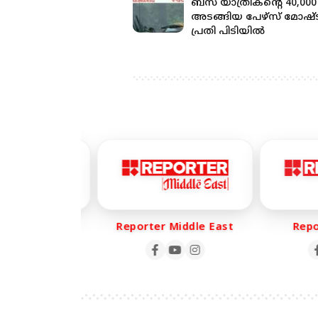
ബസ് യാത്രികന്റെ 40,000
അടങ്ങിയ പേഴ്‌സ് മോഷ്ടിച
പ്രതി പിടിയില്‍
er Life
Reporter Middle East
Repor