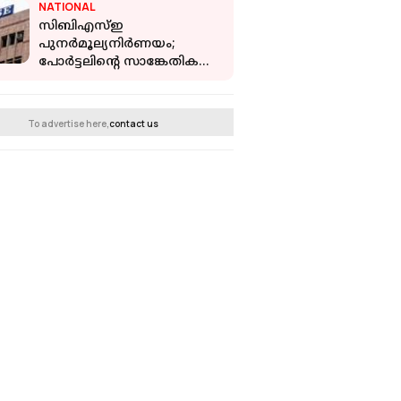
NATIONAL
സിബിഎസ്‌ഇ
പുനര്‍മൂല്യനിര്‍ണയം;
പോര്‍ട്ടലിന്റെ സാങ്കേതിക
തകരാര്‍ പരിഹരിച്ചു, ഈ
മാസം ആറ് വരെ
അപേക്ഷിക്കാം
To advertise here,
contact us