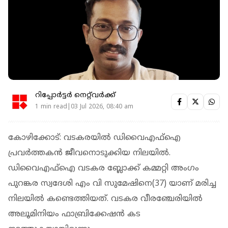
റിപ്പോർട്ടർ നെറ്റ്‌വര്‍ക്ക്‌
1 min read|03 Jul 2026, 08:40 am
കോഴിക്കോട്: വടകരയില്‍ ഡിവൈഎഫ്ഐ
പ്രവർത്തകൻ ജീവനൊടുക്കിയ നിലയില്‍.
ഡിവൈഎഫ്‌ഐ വടകര ബ്ലോക്ക് കമ്മറ്റി അംഗം
പുറങ്കര സ്വദേശി എം വി സുമേഷിനെ(37) യാണ് മരിച്ച
നിലയില്‍ കണ്ടെത്തിയത്. വടകര വീരഞ്ചേരിയില്‍
അലൂമിനിയം ഫാബ്രിക്കേഷന്‍ കട