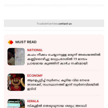
To advertise here,
contact us
MUST READ
NATIONAL
കഫം നീക്കം ചെയ്യാനുള്ള മരുന്ന് അബദ്ധത്തിൽ
കണ്ണിലൊഴിച്ചു; മധ്യപ്രദേശിൽ 19 മാസം
പ്രായമായ കുഞ്ഞിന് കാഴ്ച നഷ്ടമായി
ECONOMY
ആളെപ്പറ്റിച്ച് സ്വർണം; കൂടിയ വില നേരെ
താഴേക്ക്, സംസ്ഥാനത്ത് ഇന്ന് സ്വർണവിലയിൽ
ഇടിവ്
KERALA
സ്കൂളിൽ തെരുവുനായ ശല്യം; അവധി