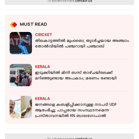
To advertise here,
contact us
MUST READ
CRICKET
തിലകാട്ടത്തിൽ മുംബൈ; തുടർച്ചയായ അഞ്ചാം
തോൽവിയിൽ പഞ്ചറായി പഞ്ചാബ്
KERALA
ഇടുക്കിയില്‍ മിനി ബസ് താഴ്ചയിലേക്ക്
മറിഞ്ഞുണ്ടായ അപകടം; മരണം രണ്ടായി
KERALA
ജനങ്ങളെ കബളിപ്പിക്കാനുള്ള നടപടി UDF
ആരംഭിച്ചു; പാപ്പരായ സംസ്ഥാനമെന്ന
പ്രസ്താവനയില്‍ KN ബാലഗോപാല്‍
To advertise here,
contact us