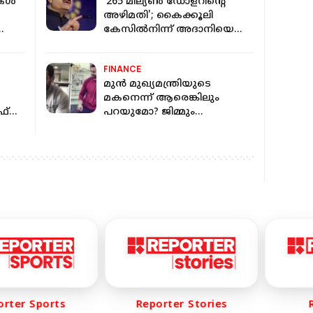
ള്‍
'265 മില്യണ്‍ ഡോളറിന്റെ
അഴിമതി'; കൈക്കൂലി
കേസില്‍നിന്ന് അദാനിയെ
യുഎസ് ഒഴിവാക്കുമെന്ന്
റിപ്പോര്‍ട്ട്
FINANCE
മുന്‍ മുഖ്യമന്ത്രിയുടെ
മകനെന്ന് ആരെങ്കിലും
ഫ്
പറയുമോ? ജിമ്മും
ബിസിനസുമായി
ഒതുങ്ങികൂടി; ആരായിരുന്നു
പ്രതീക്
er Sports
Reporter Stories
Rep