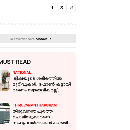
To advertise here,
contact us
MUST READ
NATIONAL
'ട്വിഷയുടെ ശരീരത്തില്‍
മുറിവുകള്‍, ഫോണ്‍ കട്ടായി
മരണം സ്വാഭാവികമല്ല';
പരാതിയുമായി കുടുംബം
THIRUVANANTHAPURAM
തിരുവനന്തപുരത്ത്
പൊലീസുകാരനെ
സഹപ്രവ‍ർത്തകൻ കുത്തി
പരിക്കേൽപ്പിച്ചു