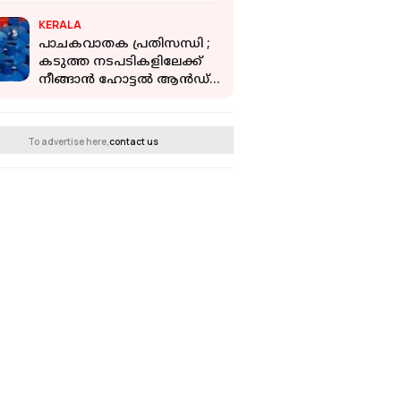
KERALA
പാചകവാതക പ്രതിസന്ധി ;
കടുത്ത നടപടികളിലേക്ക്
നീങ്ങാൻ ഹോട്ടൽ ആൻഡ്
റസ്റ്റോറന്റ്
അസോസിയേഷൻ
To advertise here,
contact us