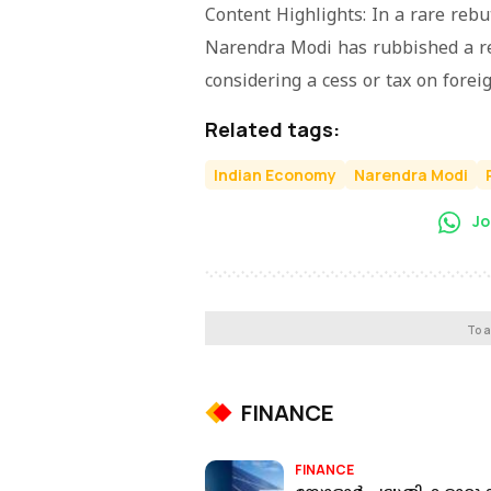
Content Highlights: In a rare reb
Narendra Modi has rubbished a r
considering a cess or tax on foreig
Related tags:
Indian Economy
Narendra Modi
Jo
To a
FINANCE
FINANCE