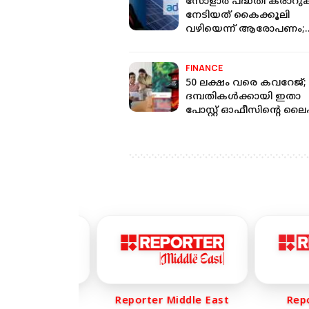
സോളാര്‍ പദ്ധതി കരാറുക
നേടിയത് കൈക്കൂലി
വഴിയെന്ന് ആരോപണം;
ഒത്തു തീര്‍പ്പാക്കാന്‍
പണമെറിഞ്ഞ് അദാനി
FINANCE
50 ലക്ഷം വരെ കവറേജ്;
ദമ്പതികള്‍ക്കായി ഇതാ
പോസ്റ്റ് ഓഫീസിന്റെ ലൈ
ഇന്‍ഷുറന്‍സ് പോളിസി
er Life
Reporter Middle East
Report