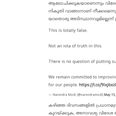
ആലോചിക്കുകയാണെന്നും വിദേശ ട
നികുതി വാങ്ങാനാണ് നീക്കമെന്നുമായ
യാതൊരു അടിസ്ഥാനവുമില്ലെന്ന് പ്ര
This is totally false.
Not an iota of truth in this.
There is no question of putting su
We remain committed to improving 
for our people.
https://t.co/9lxjbx
— Narendra Modi (@narendramodi)
May 15,
കഴിഞ്ഞ ദിവസങ്ങളില്‍ പ്രധാനമന
കുറയ്ക്കുക, അനാവശ്യ വിദേശ യാ