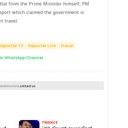
uttal from the Prime Minister himself, PM
eport which claimed the government is
n travel.
Reporter TV
Reporter Live
Travel
in WhatsApp Channel
dvertise here,
contact us
FINANCE