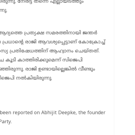
ുന്നു. നേരിട്ട് തന്നെ എല്ലായിടത്തും
നു.
യത്തെ പ്രത്യക്ഷ സമരത്തിനായി ജന്തര്‍
്ര പ്രധാന്റെ രാജി ആവശ്യപ്പെട്ടാണ് കോക്രോച്ച്
്‍ പരസ്യ പ്രതിഷേധത്തിന് ആഹ്വാനം ചെയ്തത്.
ാഴ്ച കൂടി കാത്തിരിക്കുമെന്ന് സിജെപി
രുന്നു. രാജി ഉണ്ടായില്ലെങ്കില്‍ വീണ്ടും
ിജെപി നല്‍കിയിരുന്നു.
 been reported on Abhijit Deepke, the founder
Party.