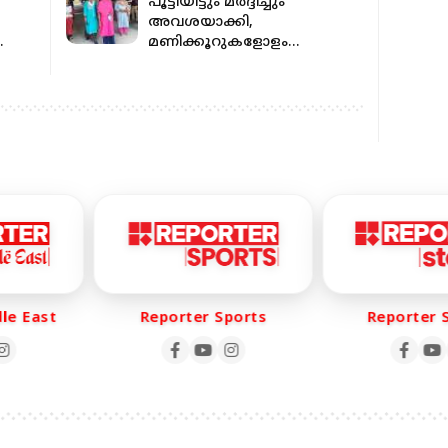
പൂട്ടിയിട്ടും മർദ്ദിച്ചും
അവശയാക്കി,
മണിക്കൂറുകളോളം
ജോലി;തടവിലായിരുന്ന
ിഐ
ബംഗാളി ആദിവാസി
യുവതിയെ രക്ഷപ്പെടുത്തി
st
Reporter Sports
Reporter Storie