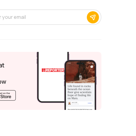
at
ow