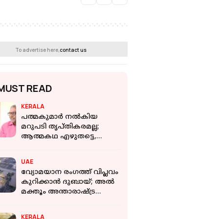
To advertise here,
contact us
MUST READ
KERALA
പത്മകുമാര്‍ നല്‍കിയ
മറുപടി തൃപ്തികരമല്ല;
ആത്മകഥ എഴുതട്ടെ,
ആര്‍ക്കും പേടിയില്ല:
തോമസ് ഐസക്
UAE
വ്യോമയാന രംഗത്ത് വിപ്ലവം
കുറിക്കാൻ ദുബായ്; അൽ
മക്തൂം അന്താരാഷ്ട്ര
വിമാനത്താവളം 2032-ൽ
സജ്ജമാകും
KERALA