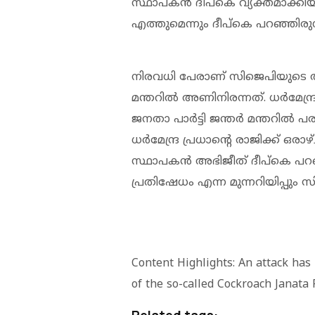
സ്ഥാപകന്‍ ദീപ്കെ വ്യക്തമാക്കിയിര
എത്തുമെന്നും ദീപ്കെ പറഞ്ഞിരുന്
നിരവധി പേരാണ് സിജെപിയുടെ ആദ്
മന്തറില്‍ അണിനിരന്നത്. ധര്‍മേന്ദ
ജനതാ പാര്‍ട്ടി ജന്തര്‍ മന്തറില
ധര്‍മേന്ദ്ര പ്രധാന്റെ രാജിക്ക് ഒര
സ്ഥാപകന്‍ അഭിജീത് ദീപ്കെ പറഞ്ഞി
പ്രതിഷേധം എന്ന മുന്നറിയിപ്പും സ
Content Highlights: An attack has
of the so-called Cockroach Janata 
Related tags: