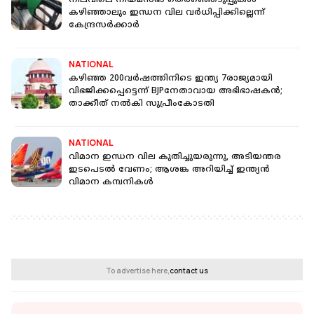
നിലവിലെ നിയമസഭാ തെരഞ്ഞെടുപ്പുകൾ
കഴിഞ്ഞാലും ഇന്ധന വില വർധിപ്പിക്കില്ലെന്ന്
കേന്ദ്രസർക്കാർ
NATIONAL
കഴിഞ്ഞ 200വർഷത്തിനിടെ ഇന്ത്യ 7രാജ്യമായി
വിഭജിക്കപ്പെട്ടെന്ന് BJPനേതാവായ അഭിഭാഷകൻ;
താക്കീത് നല്‍കി സുപ്രീംകോടതി
NATIONAL
വിമാന ഇന്ധന വില കുതിച്ചുയരുന്നു, അടിയന്തര
ഇടപെടൽ വേണം; ആശങ്ക അറിയിച്ച് ഇന്ത്യൻ
വിമാന കമ്പനികൾ
To advertise here,
contact us