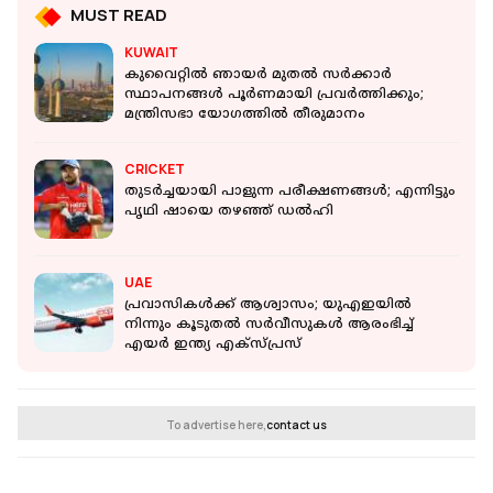
MUST READ
KUWAIT
കുവൈറ്റിൽ ‍ഞായർ മുതൽ സർക്കാർ
സ്ഥാപനങ്ങൾ പൂർണമായി പ്രവർത്തിക്കും;
മന്ത്രിസഭാ യോ​ഗത്തിൽ തീരുമാനം
CRICKET
തുടർച്ചയായി പാളുന്ന പരീക്ഷണങ്ങൾ; എന്നിട്ടും
പൃഥി ഷായെ തഴഞ്ഞ് ഡൽഹി
UAE
പ്രവാസികൾക്ക് ആശ്വാസം; യുഎഇയിൽ
നിന്നും കൂടുതൽ സർവീസുകൾ ആരംഭിച്ച്
എയർ ഇന്ത്യ എക്സ്പ്രസ്
To advertise here,
contact us