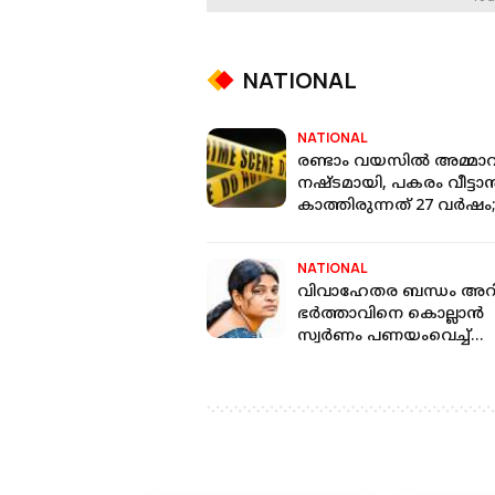
NATIONAL
NATIONAL
രണ്ടാം വയസിൽ അമ്മ
നഷ്ടമായി, പകരം വീട്ടാ
കാത്തിരുന്നത് 27 വർഷം
78കാരനെ കൊന്ന്
അനന്തരവൻ
NATIONAL
വിവാഹേതര ബന്ധം അറ
ഭര്‍ത്താവിനെ കൊല്ലാന്‍
സ്വര്‍ണം പണയംവെച്ച്
ക്വട്ടേഷന്‍; യുവതിയും
സംഘവും പിടിയില്‍