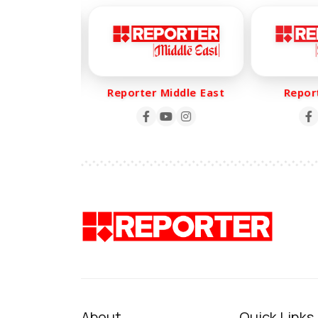
r Life
Reporter Middle East
Reporte
About
Quick Links