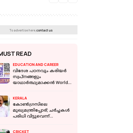
To advertise here,
contact us
MUST READ
EDUCATION AND CAREER
വിദേശ പഠനവും കരിയർ
സ്വപ്നങ്ങളും
യാഥാർത്ഥ്യമാക്കൻ World
Campus Connect
KERALA
കോണ്‍ഗ്രസിലെ
മുഖ്യമന്ത്രിപ്പോര്; ചര്‍ച്ചകള്‍
പരിധി വിട്ടുവെന്ന്
ഹൈക്കമാന്‍ഡ്
വിലയിരുത്തല്‍
CRICKET