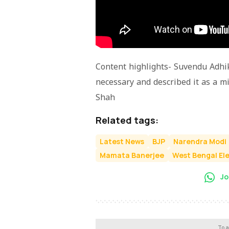
Content highlights- Suvendu Adhi
necessary and described it as a 
Shah
Related tags:
Latest News
BJP
Narendra Modi
Mamata Banerjee
West Bengal El
Jo
To a