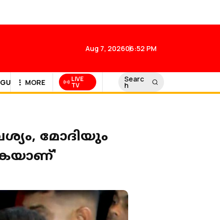
Aug 7, 2026
06:52 PM
Searc
LIVE
GULF NEWS
MORE
h
TV
ശ്യം, മോദിയും
കുകയാണ്'