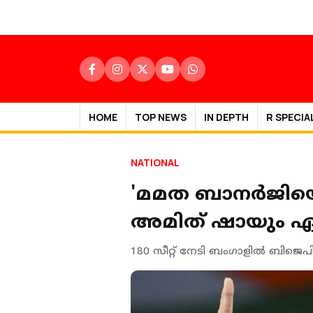
HOME
TOP NEWS
IN DEPTH
R SPECIA
NATIONAL
'മമത ബാനര്‍ജിയ
അമിത് ഷായും ഏല്‍
180 സീറ്റ് നേടി ബംഗാളില്‍ ബിജെ