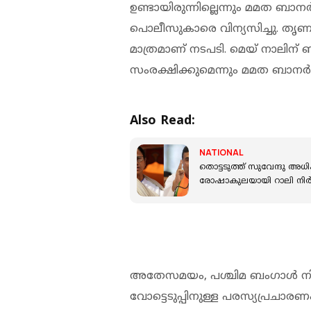
ഉണ്ടായിരുന്നില്ലെന്നും മമത ബാനര
പൊലീസുകാരെ വിന്യസിച്ചു. തൃണമൂ
മാത്രമാണ് നടപടി. മെയ് നാലിന
സംരക്ഷിക്കുമെന്നും മമത ബാനര്
Also Read:
NATIONAL
തൊട്ടടുത്ത് സുവേന്ദു
രോഷാകുലയായി റാലി നിർത്
അതേസമയം, പശ്ചിമ ബംഗാള്‍ നിയ
വോട്ടെടുപ്പിനുള്ള പരസ്യപ്രചാര