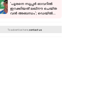
'പൂരനെ സൂപ്പർ ഓവറിൽ
ഇറക്കിയത് ലഖ്‌നൗ ചെയ്ത
വൻ അബന്ധം'; ഡെയ്‌ൽ
സ്റ്റെയ്ൻ
To advertise here,
contact us