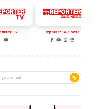
rter TV
Reporter Business
Repo