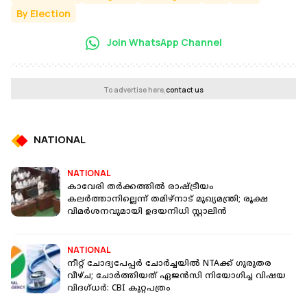
By Election
Join WhatsApp Channel
To advertise here,
contact us
NATIONAL
NATIONAL
കാവേരി തർക്കത്തിൽ രാഷ്ട്രീയം
കലർത്താനില്ലെന്ന് തമിഴ്‌നാട് മുഖ്യമന്ത്രി; രൂക്ഷ
വിമർശനവുമായി ഉദയനിധി സ്റ്റാലിൻ
NATIONAL
നീറ്റ് ചോദ്യപേപ്പർ ചോർച്ചയിൽ NTAക്ക് ഗുരുതര
വീഴ്ച; ചോർത്തിയത് ഏജൻസി നിയോഗിച്ച വിഷയ
വിദഗ്ധർ: CBI കുറ്റപത്രം