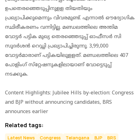
ഉപതെരഞ്ഞെടുപ്പിനുളള തിയതിയും
പ്രഖ്യാപിക്കുമെന്നും വിവരമുണ്ട്. എന്നാല്‍ ഔദ്യോഗിക
സ്ഥിരീകരണം വന്നിട്ടില്ല. മണ്ഡലത്തിലെ അന്തിമ
വോട്ടര്‍ പട്ടിക മുഖ്യ തെരഞ്ഞെടുപ്പ് ഓഫീസര്‍ സി
സുദര്‍ശന്‍ റെഡ്ഡി പ്രഖ്യാപിച്ചിരുന്നു. 3,99,000
വോട്ടര്‍മാരാണ് പട്ടികയിലുളളത്. മണ്ഡലത്തിലെ 407
പോളിംഗ് സ്‌റ്റേഷനുകളിലായാണ് വോട്ടെടുപ്പ്
നടക്കുക.
Content Highlights: Jubilee Hills by-election: Congress
and BJP without announcing candidates, BRS
announces earlier
Related tags:
Latest News
Congress
Telangana
BJP
BRS