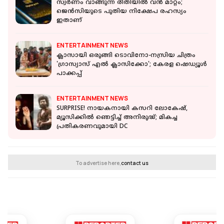
സ്വര്‍ണം വാങ്ങുന്ന രീതിയില്‍ വന്‍ മാറ്റം;
ജെന്‍സിയുടെ പുതിയ നിക്ഷേപ രഹസ്യം
ഇതാണ്
ENTERTAINMENT NEWS
ക്ലാസായി ഒരുങ്ങി ടൊവിനോ-നസ്രിയ ചിത്രം
'ഗ്രാസ്യാസ് എൽ ക്ലാസിക്കോ'; കേരള ഷെഡ്യൂൾ
പാക്കപ്പ്
ENTERTAINMENT NEWS
SURPRISE! നായകനായി കസറി ലോകേഷ്,
മ്യൂസിക്കിൽ ഞെട്ടിച്ച് അനിരുദ്ധ്; മികച്ച
പ്രതികരണവുമായി DC
To advertise here,
contact us