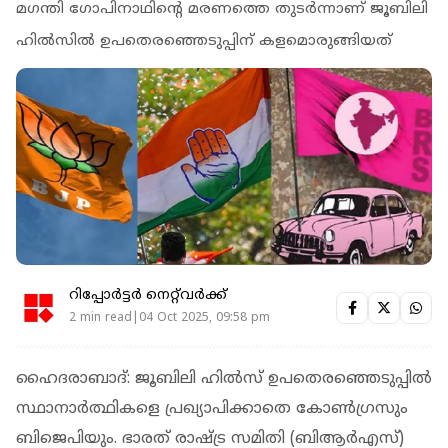
മഗന്തി ഗോപിനാഥിന്റെ മരണത്തെ തുടര്‍ന്നാണ് ജൂബിലി
ഹില്‍സില്‍ ഉപതെരഞ്ഞെടുപ്പിന് കളമൊരുങ്ങിയത്
റിപ്പോർട്ടർ നെറ്റ്‌വര്‍ക്ക്‌
2 min read|04 Oct 2025, 09:58 pm
ഹൈദരാബാദ്: ജൂബിലി ഹില്‍സ് ഉപതെരഞ്ഞെടുപ്പില്‍
സ്ഥാനാര്‍ത്ഥികളെ പ്രഖ്യാപിക്കാതെ കോണ്‍ഗ്രസും
ബിജെപിയും. ഭാരത് രാഷ്ട്ര സമിതി (ബിആര്‍എസ്)