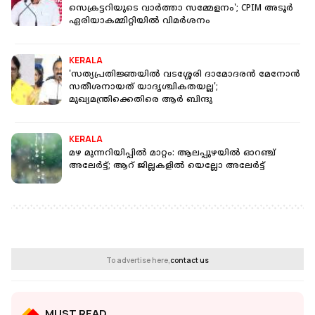
സെക്രട്ടറിയുടെ വാർത്താ സമ്മേളനം'; CPIM അടൂർ
ഏരിയാകമ്മിറ്റിയിൽ വിമർശനം
KERALA
'സത്യപ്രതിജ്ഞയില്‍ വടശ്ശേരി ദാമോദരന്‍ മേനോന്‍
സതീശനായത് യാദൃശ്ചികതയല്ല';
മുഖ്യമന്ത്രിക്കെതിരെ ആര്‍ ബിന്ദു
KERALA
മഴ മുന്നറിയിപ്പിൽ മാറ്റം: ആലപ്പുഴയിൽ ഓറഞ്ച്
അലേർട്ട്; ആറ് ജില്ലകളിൽ യെല്ലോ അലേർട്ട്
To advertise here,
contact us
MUST READ