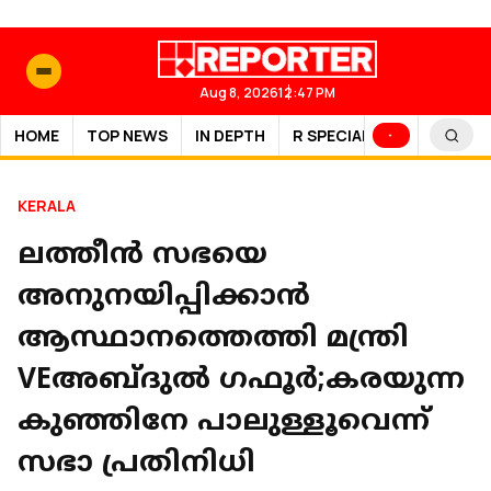
Aug 8, 2026
12:47 PM
HOME
TOP NEWS
IN DEPTH
R SPECIAL
SPORTS
KERALA
ലത്തീൻ സഭയെ
അനുനയിപ്പിക്കാൻ
ആസ്ഥാനത്തെത്തി മന്ത്രി
VEഅബ്ദുൽ ഗഫൂർ;കരയുന്ന
കുഞ്ഞിനേ പാലുള്ളൂവെന്ന്
സഭാ പ്രതിനിധി