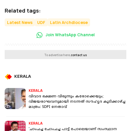
Related tags:
Latest News
UDF
Latin Archdiocese
Join WhatsApp Channel
To advertise here,
contact us
KERALA
KERALA
വിവാദ ഭക്ഷണ വിരുന്നും കരോക്കെയും;
വിജയരാഘവനുമായി നടന്നത് സൗഹൃദ കൂടിക്കാഴ്ച്ച
മാത്രം: SDPI നേതാവ്
KERALA
'ചാംചച്ച ചോംചച്ച പാട്ട് പോലെയാണ് സംസ്ഥാന