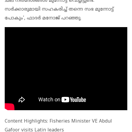
ചില നിര്‍ദേശങ്ങള്‍ മുന്നോട്ട് വെച്ചിട്ടുണ്ട്.
സര്‍ക്കാരുമായി സഹകരിച്ച് തന്നെ സഭ മുന്നോട്ട്
പോകും', ഫാദര്‍ മനോജ് പറഞ്ഞു.
Content Highlights: Fisheries Minister VE Abdul
Gafoor visits Latin leaders