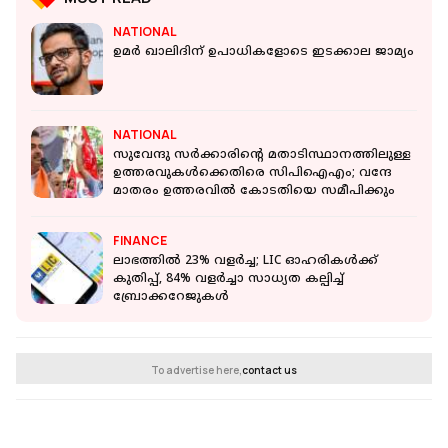
NATIONAL
ഉമര്‍ ഖാലിദിന് ഉപാധികളോടെ ഇടക്കാല ജാമ്യം
NATIONAL
സുവേന്ദു സർക്കാരിൻ്റെ മതാടിസ്ഥാനത്തിലുള്ള
ഉത്തരവുകൾക്കെതിരെ സിപിഐഎം; വന്ദേ
മാതരം ഉത്തരവിൽ കോടതിയെ സമീപിക്കും
FINANCE
ലാഭത്തിൽ 23% വളർച്ച; LIC ഓഹരികൾക്ക്
കുതിപ്പ്, 84% വളർച്ചാ സാധ്യത കല്പിച്ച്
ബ്രോക്കറേജുകൾ
To advertise here,
contact us